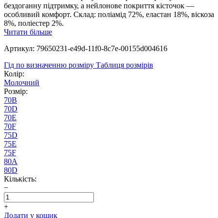
бездоганну підтримку, а нейлонове покриття кісточок —
особливий комфорт. Склад: поліамід 72%, еластан 18%, віскоза
8%, поліестер 2%.
Читати більше
Артикул: 79650231-e49d-11f0-8c7e-00155d004616
Гід по визначенню розміру
Таблиця розмірів
Колір:
Молочний
Розмір:
70B
70D
70E
70F
75D
75E
75F
80A
80D
Кількість:
−
+
Додати у кошик