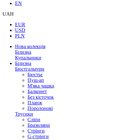
EN
UAH
EUR
USD
PLN
Нова колекція
Білизна
Купальники
Білизна
Бюстгальтери
Бюстьє
Пуш-ап
М'яка чашка
Балконет
Без кісточок
Планж
Поролонові
Трусики
Сліпи
Бразиляни
Стрінги
G-стрінги