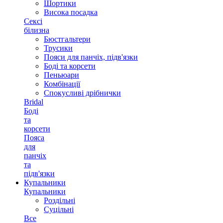
Шортики
Висока посадка
Сексі
білизна
Бюстгальтери
Трусики
Пояси для панчіх, підв'язки
Боді та корсети
Пеньюари
Комбінації
Спокусливі дрібнички
Bridal
Боді
та
корсети
Пояса
для
панчіх
та
підв'язки
Купальники
Купальники
Роздільні
Суцільні
Все