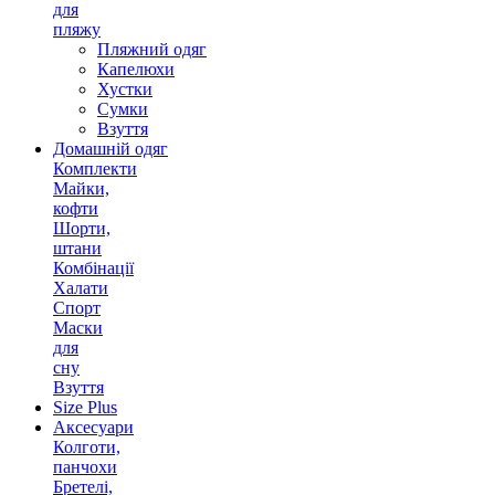
для
пляжу
Пляжний одяг
Капелюхи
Хустки
Сумки
Взуття
Домашній одяг
Комплекти
Майки,
кофти
Шорти,
штани
Комбінації
Халати
Спорт
Маски
для
сну
Взуття
Size Plus
Аксесуари
Колготи,
панчохи
Бретелі,