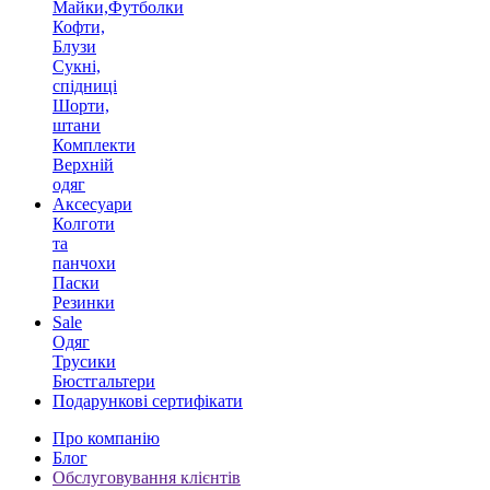
Майки,Футболки
Кофти,
Блузи
Сукні,
спідниці
Шорти,
штани
Комплекти
Верхній
одяг
Аксесуари
Колготи
та
панчохи
Паски
Резинки
Sale
Одяг
Трусики
Бюстгальтери
Подарункові сертифікати
Про компанію
Блог
Обслуговування клієнтів