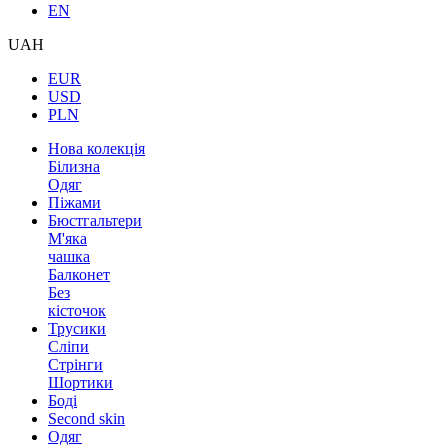
EN
UAH
EUR
USD
PLN
Нова колекція
Білизна
Одяг
Піжами
Бюстгальтери
М'яка
чашка
Балконет
Без
кісточок
Трусики
Сліпи
Стрінги
Шортики
Боді
Second skin
Одяг