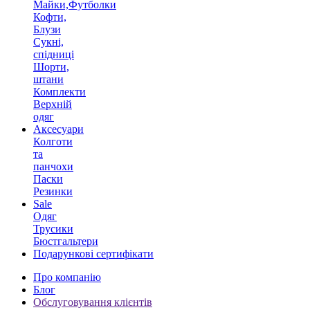
Майки,Футболки
Кофти,
Блузи
Сукні,
спідниці
Шорти,
штани
Комплекти
Верхній
одяг
Аксесуари
Колготи
та
панчохи
Паски
Резинки
Sale
Одяг
Трусики
Бюстгальтери
Подарункові сертифікати
Про компанію
Блог
Обслуговування клієнтів