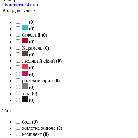
Очистити фільтр
Колір для сайту
(
0
)
(
0
)
бежевий
(
0
)
(
0
)
Карамель
(
0
)
(
0
)
льодяний сірий
(
0
)
(
0
)
(
0
)
рожевий|сірий
(
0
)
(
0
)
хакі
(
0
)
(
0
)
Тип
боді
(
0
)
жилетка жіноча
(
0
)
комплект
(
0
)