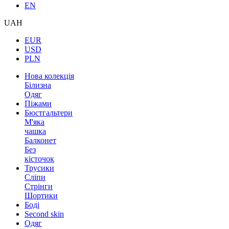
EN
UAH
EUR
USD
PLN
Нова колекція
Білизна
Одяг
Піжами
Бюстгальтери
М'яка
чашка
Балконет
Без
кісточок
Трусики
Сліпи
Стрінги
Шортики
Боді
Second skin
Одяг