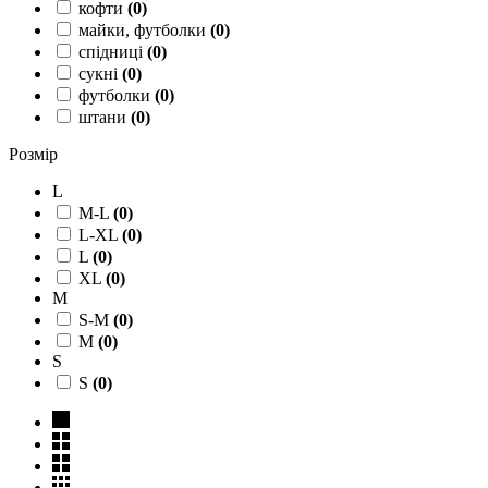
кофти
(
0
)
майки, футболки
(
0
)
спідниці
(
0
)
сукні
(
0
)
футболки
(
0
)
штани
(
0
)
Розмір
L
M-L
(
0
)
L-XL
(
0
)
L
(
0
)
XL
(
0
)
M
S-M
(
0
)
M
(
0
)
S
S
(
0
)