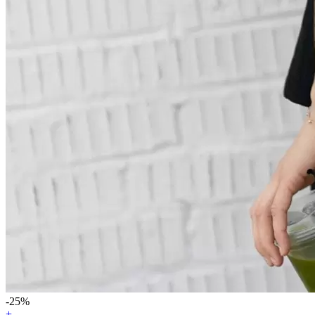
-25%
+