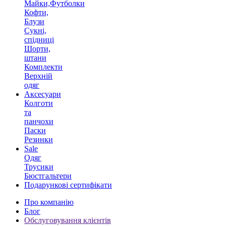
Майки,Футболки
Кофти,
Блузи
Сукні,
спідниці
Шорти,
штани
Комплекти
Верхній
одяг
Аксесуари
Колготи
та
панчохи
Паски
Резинки
Sale
Одяг
Трусики
Бюстгальтери
Подарункові сертифікати
Про компанію
Блог
Обслуговування клієнтів