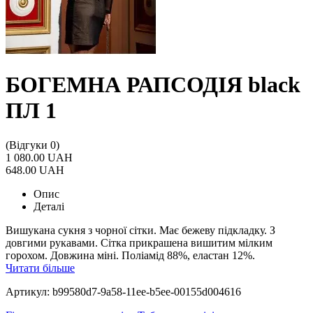
БОГЕМНА РАПСОДІЯ black
ПЛ 1
(Відгуки 0)
1 080.00 UAH
648.00 UAH
Опис
Деталі
Вишукана сукня з чорної сітки. Має бежеву підкладку. З
довгими рукавами. Сітка прикрашена вишитим мілким
горохом. Довжина міні. Поліамід 88%, еластан 12%.
Читати більше
Артикул: b99580d7-9a58-11ee-b5ee-00155d004616