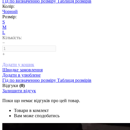
Гід по визначенню розміру
Таблиця розмірів
Колір:
Чорний
Розмір:
S
M
L
Кількість:
−
+
Додати у кошик
Швидке замовлення
Додати в улюблене
Гід по визначенню розміру
Таблиця розмірів
Відгуки
(0)
Залишити відгук
Поки що немає відгуків про цей товар.
Товари в комлект
Вам може сподобатись