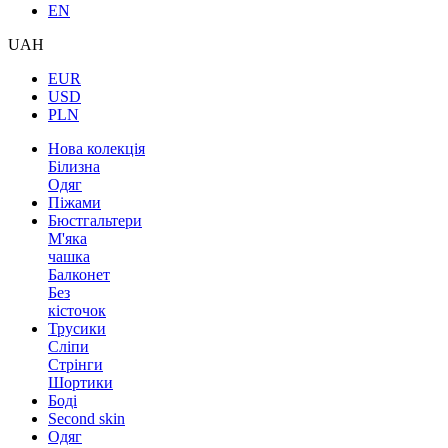
EN
UAH
EUR
USD
PLN
Нова колекція
Білизна
Одяг
Піжами
Бюстгальтери
М'яка
чашка
Балконет
Без
кісточок
Трусики
Сліпи
Стрінги
Шортики
Боді
Second skin
Одяг