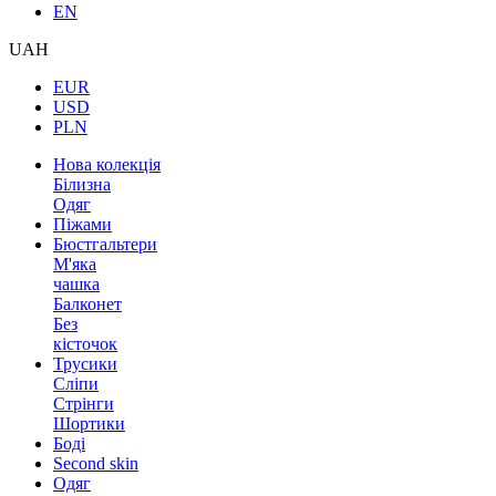
EN
UAH
EUR
USD
PLN
Нова колекція
Білизна
Одяг
Піжами
Бюстгальтери
М'яка
чашка
Балконет
Без
кісточок
Трусики
Сліпи
Стрінги
Шортики
Боді
Second skin
Одяг