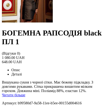
БОГЕМНА РАПСОДІЯ black
ПЛ 1
(Відгуки 0)
1 080.00 UAH
648.00 UAH
Опис
Деталі
Вишукана сукня з чорної сітки. Має бежеву підкладку. З
довгими рукавами. Сітка прикрашена вишитим мілким
горохом. Довжина міні. Поліамід 88%, еластан 12%.
Читати більше
Артикул: b99580d7-9a58-11ee-b5ee-00155d004616