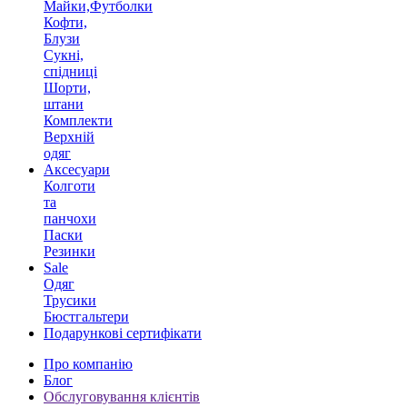
Майки,Футболки
Кофти,
Блузи
Сукні,
спідниці
Шорти,
штани
Комплекти
Верхній
одяг
Аксесуари
Колготи
та
панчохи
Паски
Резинки
Sale
Одяг
Трусики
Бюстгальтери
Подарункові сертифікати
Про компанію
Блог
Обслуговування клієнтів