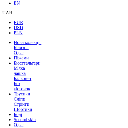
EN
UAH
EUR
USD
PLN
Нова колекція
Білизна
Одяг
Піжами
Бюстгальтери
М'яка
чашка
Балконет
Без
кісточок
Трусики
Сліпи
Стрінги
Шортики
Боді
Second skin
Одяг