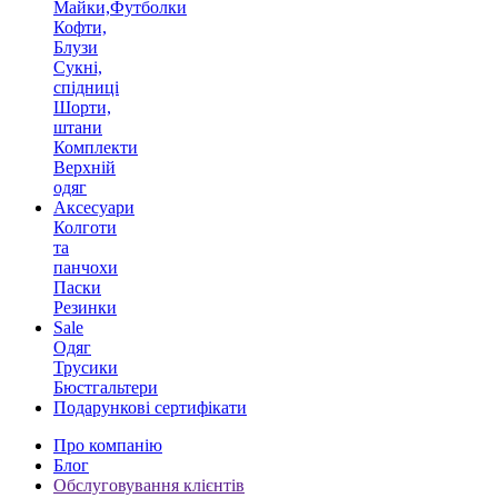
Майки,Футболки
Кофти,
Блузи
Сукні,
спідниці
Шорти,
штани
Комплекти
Верхній
одяг
Аксесуари
Колготи
та
панчохи
Паски
Резинки
Sale
Одяг
Трусики
Бюстгальтери
Подарункові сертифікати
Про компанію
Блог
Обслуговування клієнтів