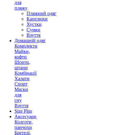
для
пляжу
Пляжний одяг
Капелюхи
Хустки
Сумки
Взуття
Домашній одяг
Комплекти
Майки,
кофти
Шорти,
штани
Комбінації
Халати
Спорт
Маски
для
сну
Взуття
Size Plus
Аксесуари
Колготи,
панчохи
Бретелі,