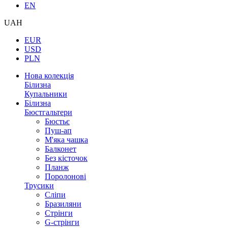
EN
UAH
EUR
USD
PLN
Нова колекція
Білизна
Купальники
Білизна
Бюстгальтери
Бюстьє
Пуш-ап
М'яка чашка
Балконет
Без кісточок
Планж
Поролонові
Трусики
Сліпи
Бразиляни
Стрінги
G-стрінги