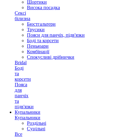
Шортики
Висока посадка
Сексі
білизна
Бюстгальтери
Трусики
Пояси для панчіх, підв'язки
Боді та корсети
Пеньюари
Комбінації
Спокусливі дрібнички
Bridal
Боді
та
корсети
Пояса
для
панчіх
та
підв'язки
Купальники
Купальники
Роздільні
Суцільні
Все