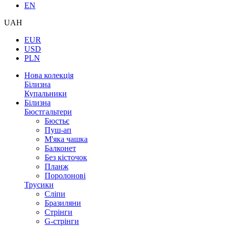
EN
UAH
EUR
USD
PLN
Нова колекція
Білизна
Купальники
Білизна
Бюстгальтери
Бюстьє
Пуш-ап
М'яка чашка
Балконет
Без кісточок
Планж
Поролонові
Трусики
Сліпи
Бразиляни
Стрінги
G-стрінги