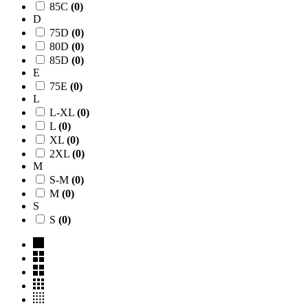
85C
(
0
)
D
75D
(
0
)
80D
(
0
)
85D
(
0
)
E
75E
(
0
)
L
L-XL
(
0
)
L
(
0
)
XL
(
0
)
2XL
(
0
)
M
S-M
(
0
)
M
(
0
)
S
S
(
0
)