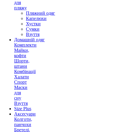
для
пляжу
Пляжний одяг
Капелюхи
Хустки
Сумки
Взуття
Домашній одяг
Комплекти
Майки,
кофти
Шорти,
штани
Комбінації
Халати
Спорт
Маски
для
сну
Взуття
Size Plus
Аксесуари
Колготи,
панчохи
Бретелі,