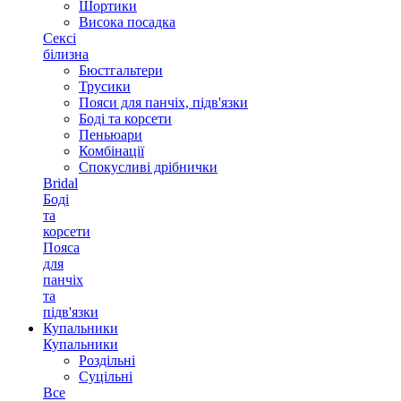
Шортики
Висока посадка
Сексі
білизна
Бюстгальтери
Трусики
Пояси для панчіх, підв'язки
Боді та корсети
Пеньюари
Комбінації
Спокусливі дрібнички
Bridal
Боді
та
корсети
Пояса
для
панчіх
та
підв'язки
Купальники
Купальники
Роздільні
Суцільні
Все