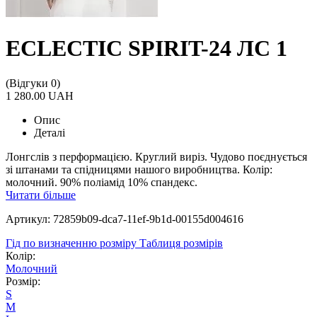
ECLECTIC SPIRIT-24 ЛС 1
(Відгуки 0)
1 280.00 UAH
Опис
Деталі
Лонгслів з перформацією. Круглий виріз. Чудово поєднується
зі штанами та спідницями нашого виробництва. Колір:
молочний. 90% поліамід 10% спандекс.
Читати більше
Артикул: 72859b09-dca7-11ef-9b1d-00155d004616
Гід по визначенню розміру
Таблиця розмірів
Колір:
Молочний
Розмір:
S
M