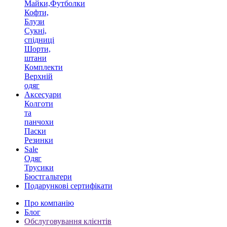
Майки,Футболки
Кофти,
Блузи
Сукні,
спідниці
Шорти,
штани
Комплекти
Верхній
одяг
Аксесуари
Колготи
та
панчохи
Паски
Резинки
Sale
Одяг
Трусики
Бюстгальтери
Подарункові сертифікати
Про компанію
Блог
Обслуговування клієнтів