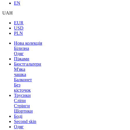
EN
UAH
EUR
USD
PLN
Нова колекція
Білизна
Одяг
Піжами
Бюстгальтери
М'яка
чашка
Балконет
Без
кісточок
Трусики
Сліпи
Стрінги
Шортики
Боді
Second skin
Одяг