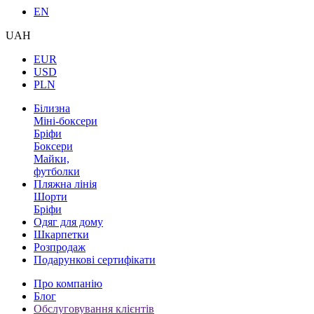
EN
UAH
EUR
USD
PLN
Білизна
Міні-боксери
Бріфи
Боксери
Майки,
футболки
Пляжна лінія
Шорти
Бріфи
Одяг для дому
Шкарпетки
Розпродаж
Подарункові сертифікати
Про компанію
Блог
Обслуговування клієнтів