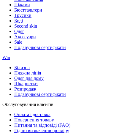
Піжами
Бюстгальтери
Трусики
Боді
Second skin
Одяг
Аксесуари
Sale
Подарункові сертифікати
Win
Білизна
Пляжна лінія
Одяг для дому
Шкарпетки
Розпродаж
Подарункові сертифікати
Обслуговування клієнтів
Оплата і доставка
Повернення товару
Питання та відповіді (FAQ)
Гід по визначенню розміру