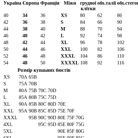
Україна
Європа
Франція
Міжн
грудної
обх.талії
обх.стего
клітки
40
34
36
XS
80
62
86
42
36
38
S
84
66
90
44
38
40
M
88
70
94
46
40
42
L
92
74
98
48
42
44
XL
96
78
102
50
44
46
XXL
100
82
106
52
46
48
XXXL
104
86
110
54
48
50
XXXXL
108
92
116
Розмір купаьних бюстів
XS
70A
65B
S
75A
70B
M
80A
75B
70C
70D
L
85A
80B
75C
75D
XL
90A
85B
80C
80D
70E
XXL
95A
90B
85C
85D
75E
70F
XXXL
95B
90C
90D
80E
75F
70G
4XL
95C
95D
85E
80F
75G
5XL
90E
85F
80G
6XL
95E
90F
85G