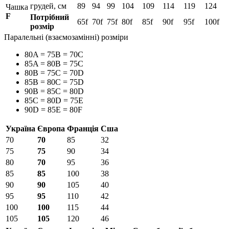
грудей, см
89
94
99
104
109
114
119
124
Чашка
F
Потрібний
65f
70f
75f
80f
85f
90f
95f
100f
розмір
Паралельні (взаємозамінні) розміри
80A = 75B = 70C
85A = 80B = 75C
80B = 75C = 70D
85B = 80C = 75D
90B = 85C = 80D
85C = 80D = 75E
90D = 85E = 80F
Україна
Європа
Франція
Сша
70
70
85
32
75
75
90
34
80
70
95
36
85
85
100
38
90
90
105
40
95
95
110
42
100
100
115
44
105
105
120
46