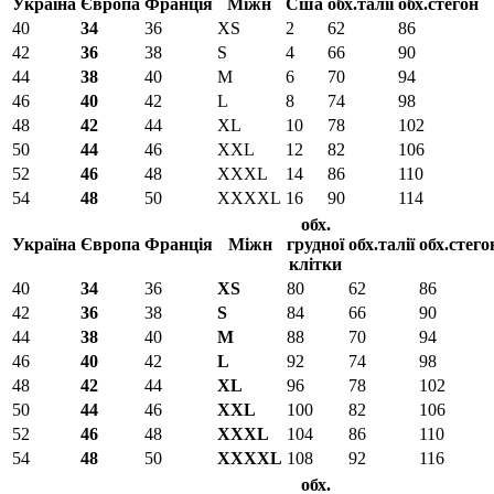
Україна
Європа
Франція
Міжн
Сша
обх.талії
обх.стегон
40
34
36
XS
2
62
86
42
36
38
S
4
66
90
44
38
40
M
6
70
94
46
40
42
L
8
74
98
48
42
44
XL
10
78
102
50
44
46
XXL
12
82
106
52
46
48
XXXL
14
86
110
54
48
50
XXXXL
16
90
114
обх.
Україна
Європа
Франція
Міжн
грудної
обх.талії
обх.стего
клітки
40
34
36
XS
80
62
86
42
36
38
S
84
66
90
44
38
40
M
88
70
94
46
40
42
L
92
74
98
48
42
44
XL
96
78
102
50
44
46
XXL
100
82
106
52
46
48
XXXL
104
86
110
54
48
50
XXXXL
108
92
116
обх.