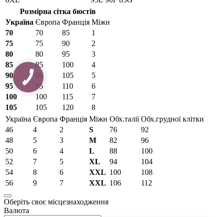
Розмірна сітка бюстів
Україна
Європа
Франція
Міжн
70
70
85
1
75
75
90
2
80
80
95
3
85
85
100
4
90
90
105
5
95
95
110
6
100
100
115
7
105
105
120
8
Україна
Європа
Франція
Міжн
Обх.талії
Обх.грудної клітки
46
4
2
S
76
92
48
5
3
M
82
96
50
6
4
L
88
100
52
7
5
XL
94
104
54
8
6
XXL
100
108
56
9
7
XXL
106
112
Оберіть своє місцезнаходження
Валюта