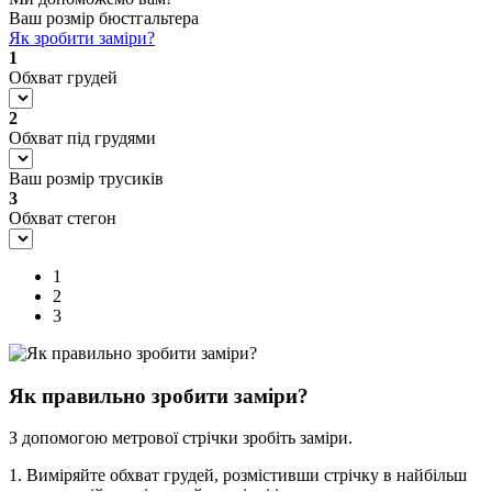
Ваш розмір бюстгальтера
Як зробити заміри?
1
Обхват грудей
2
Обхват під грудями
Ваш розмір трусиків
3
Обхват стегон
1
2
3
Як правильно зробити заміри?
З допомогою метрової стрічки зробіть заміри.
1. Виміряйте обхват грудей, розмістивши стрічку в найбільш