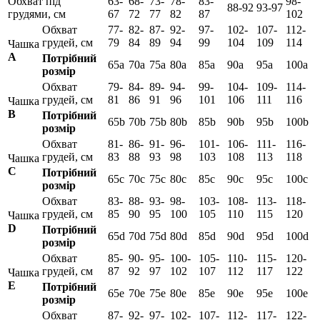
Обхват під
63-
68-
73-
78-
83-
98-
88-92
93-97
грудями, см
67
72
77
82
87
102
Обхват
77-
82-
87-
92-
97-
102-
107-
112-
грудей, см
79
84
89
94
99
104
109
114
Чашка
А
Потрібний
65а
70а
75а
80а
85а
90а
95а
100а
розмір
Обхват
79-
84-
89-
94-
99-
104-
109-
114-
грудей, см
81
86
91
96
101
106
111
116
Чашка
B
Потрібний
65b
70b
75b
80b
85b
90b
95b
100b
розмір
Обхват
81-
86-
91-
96-
101-
106-
111-
116-
грудей, см
83
88
93
98
103
108
113
118
Чашка
C
Потрібний
65c
70c
75c
80c
85c
90c
95c
100c
розмір
Обхват
83-
88-
93-
98-
103-
108-
113-
118-
грудей, см
85
90
95
100
105
110
115
120
Чашка
D
Потрібний
65d
70d
75d
80d
85d
90d
95d
100d
розмір
Обхват
85-
90-
95-
100-
105-
110-
115-
120-
грудей, см
87
92
97
102
107
112
117
122
Чашка
E
Потрібний
65e
70e
75e
80e
85e
90e
95e
100e
розмір
Обхват
87-
92-
97-
102-
107-
112-
117-
122-