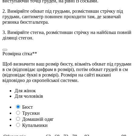
виступаючій точці грудей, на рівні із сосками.
2. Виміряйте обхват під грудьми, розмістивши стрічку під
грудьми, сантиметр повинен проходити там, де зазвичай
резинка бюстгальтера.
3. Виміряйте стегна, розмістивши стрічку на найбільш повній
ділянці стегон.
Розмірна сітка**
Щоб визначити ваш розмір бюсту, візьміть обхват під грудьми
в см (відповідає цифрам в розмірі), потім обхват грудей в см
(відповідає букві в розмірі). Розміри на сайті вказані
відповідно до європейської системи.
Для жінок
Для чоловіків
Бюст
Трусики
Домашній одяг
Купальники