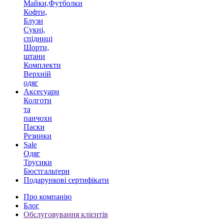
Майки,Футболки
Кофти,
Блузи
Сукні,
спідниці
Шорти,
штани
Комплекти
Верхній
одяг
Аксесуари
Колготи
та
панчохи
Паски
Резинки
Sale
Одяг
Трусики
Бюстгальтери
Подарункові сертифікати
Про компанію
Блог
Обслуговування клієнтів