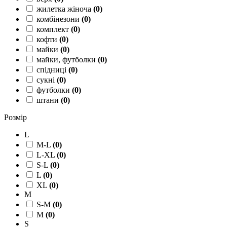
жилетка жіноча
(
0
)
комбінезони
(
0
)
комплект
(
0
)
кофти
(
0
)
майки
(
0
)
майки, футболки
(
0
)
спідниці
(
0
)
сукні
(
0
)
футболки
(
0
)
штани
(
0
)
Розмір
L
M-L
(
0
)
L-XL
(
0
)
S-L
(
0
)
L
(
0
)
XL
(
0
)
M
S-M
(
0
)
M
(
0
)
S