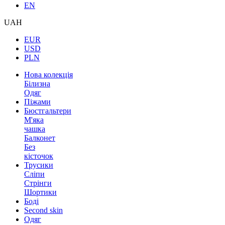
EN
UAH
EUR
USD
PLN
Нова колекція
Білизна
Одяг
Піжами
Бюстгальтери
М'яка
чашка
Балконет
Без
кісточок
Трусики
Сліпи
Стрінги
Шортики
Боді
Second skin
Одяг