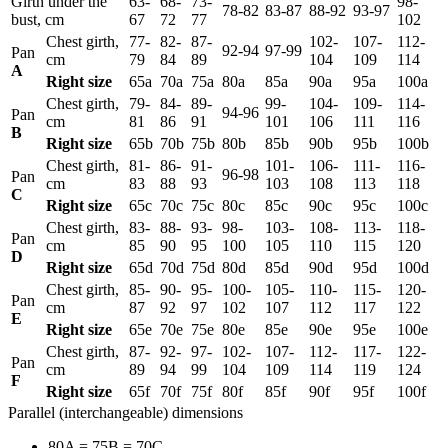
Girth under the
63-
68-
73-
98-
78-82
83-87
88-92
93-97
bust, cm
67
72
77
102
Chest girth,
77-
82-
87-
102-
107-
112-
92-94
97-99
Pan
cm
79
84
89
104
109
114
А
Right size
65а
70а
75а
80а
85а
90а
95а
100а
Chest girth,
79-
84-
89-
99-
104-
109-
114-
94-96
Pan
cm
81
86
91
101
106
111
116
B
Right size
65b
70b
75b
80b
85b
90b
95b
100b
Chest girth,
81-
86-
91-
101-
106-
111-
116-
96-98
Pan
cm
83
88
93
103
108
113
118
C
Right size
65c
70c
75c
80c
85c
90c
95c
100c
Chest girth,
83-
88-
93-
98-
103-
108-
113-
118-
Pan
cm
85
90
95
100
105
110
115
120
D
Right size
65d
70d
75d
80d
85d
90d
95d
100d
Chest girth,
85-
90-
95-
100-
105-
110-
115-
120-
Pan
cm
87
92
97
102
107
112
117
122
E
Right size
65e
70e
75e
80e
85e
90e
95e
100e
Chest girth,
87-
92-
97-
102-
107-
112-
117-
122-
Pan
cm
89
94
99
104
109
114
119
124
F
Right size
65f
70f
75f
80f
85f
90f
95f
100f
Parallel (interchangeable) dimensions
80A = 75B = 70C