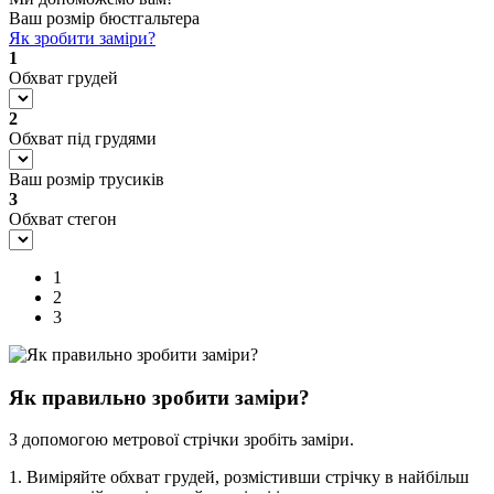
Ваш розмір бюстгальтера
Як зробити заміри?
1
Обхват грудей
2
Обхват під грудями
Ваш розмір трусиків
3
Обхват стегон
1
2
3
Як правильно зробити заміри?
З допомогою метрової стрічки зробіть заміри.
1. Виміряйте обхват грудей, розмістивши стрічку в найбільш