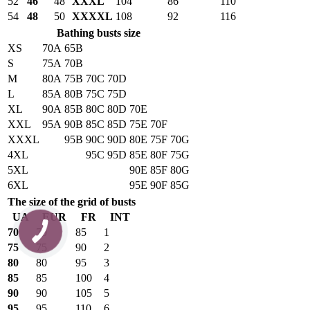
52
46
48
XXXL
104
86
110
54
48
50
XXXXL
108
92
116
Bathing busts size
XS
70A
65B
S
75A
70B
M
80A
75B
70C
70D
L
85A
80B
75C
75D
XL
90A
85B
80C
80D
70E
XXL
95A
90B
85C
85D
75E
70F
XXXL
95B
90C
90D
80E
75F
70G
4XL
95C
95D
85E
80F
75G
5XL
90E
85F
80G
6XL
95E
90F
85G
The size of the grid of busts
UA
EUR
FR
INT
70
70
85
1
75
75
90
2
80
80
95
3
85
85
100
4
90
90
105
5
95
95
110
6