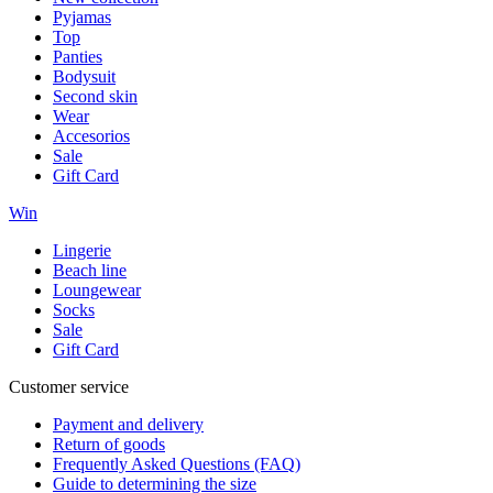
Pyjamas
Top
Panties
Bodysuit
Second skin
Wear
Accesorios
Sale
Gift Card
Win
Lingerie
Beach line
Loungewear
Socks
Sale
Gift Card
Customer service
Payment and delivery
Return of goods
Frequently Asked Questions (FAQ)
Guide to determining the size