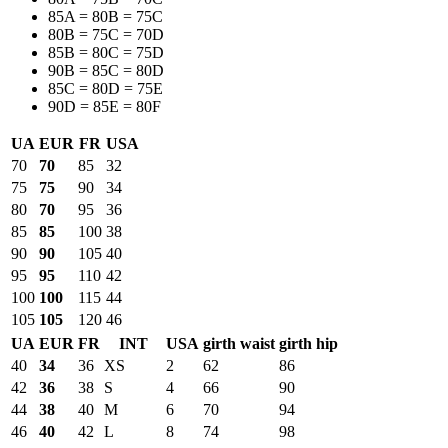
85A = 80B = 75C
80B = 75C = 70D
85B = 80C = 75D
90B = 85C = 80D
85C = 80D = 75E
90D = 85E = 80F
UA
EUR
FR
USA
70
70
85
32
75
75
90
34
80
70
95
36
85
85
100
38
90
90
105
40
95
95
110
42
100
100
115
44
105
105
120
46
UA
EUR
FR
INT
USA
girth waist
girth hip
40
34
36
XS
2
62
86
42
36
38
S
4
66
90
44
38
40
M
6
70
94
46
40
42
L
8
74
98