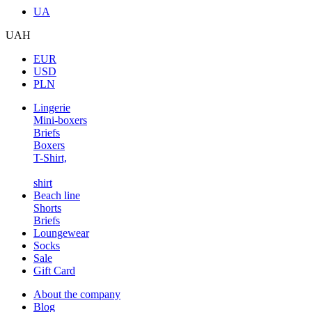
UA
UAH
EUR
USD
PLN
Lingerie
Mini-boxers
Briefs
Boxers
T-Shirt,
shirt
Beach line
Shorts
Briefs
Loungewear
Socks
Sale
Gift Card
About the company
Blog