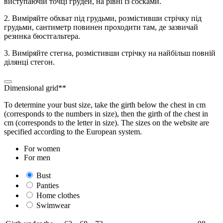
виступаючій точці грудей, на рівні із сосками.
2. Виміряйте обхват під грудьми, розмістивши стрічку під
грудьми, сантиметр повинен проходити там, де зазвичай
резинка бюстгальтера.
3. Виміряйте стегна, розмістивши стрічку на найбільш повній
ділянці стегон.
Dimensional grid**
To determine your bust size, take the girth below the chest in cm
(corresponds to the numbers in size), then the girth of the chest in
cm (corresponds to the letter in size). The sizes on the website are
specified according to the European system.
For women
For men
Bust
Panties
Home clothes
Swimwear