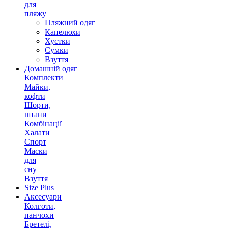
для
пляжу
Пляжний одяг
Капелюхи
Хустки
Сумки
Взуття
Домашній одяг
Комплекти
Майки,
кофти
Шорти,
штани
Комбінації
Халати
Спорт
Маски
для
сну
Взуття
Size Plus
Аксесуари
Колготи,
панчохи
Бретелі,