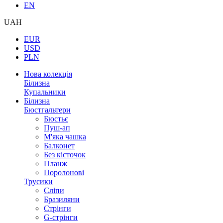
EN
UAH
EUR
USD
PLN
Нова колекція
Білизна
Купальники
Білизна
Бюстгальтери
Бюстьє
Пуш-ап
М'яка чашка
Балконет
Без кісточок
Планж
Поролонові
Трусики
Сліпи
Бразиляни
Стрінги
G-стрінги