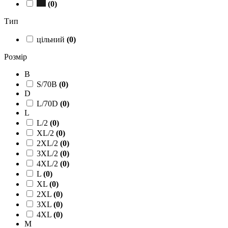
(
0
)
Тип
цільний
(
0
)
Розмір
B
S/70B
(
0
)
D
L/70D
(
0
)
L
L/2
(
0
)
XL/2
(
0
)
2XL/2
(
0
)
3XL/2
(
0
)
4XL/2
(
0
)
L
(
0
)
XL
(
0
)
2XL
(
0
)
3XL
(
0
)
4XL
(
0
)
M