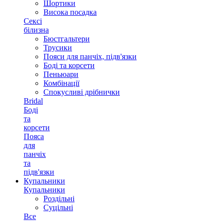
Шортики
Висока посадка
Сексі
білизна
Бюстгальтери
Трусики
Пояси для панчіх, підв'язки
Боді та корсети
Пеньюари
Комбінації
Спокусливі дрібнички
Bridal
Боді
та
корсети
Пояса
для
панчіх
та
підв'язки
Купальники
Купальники
Роздільні
Суцільні
Все