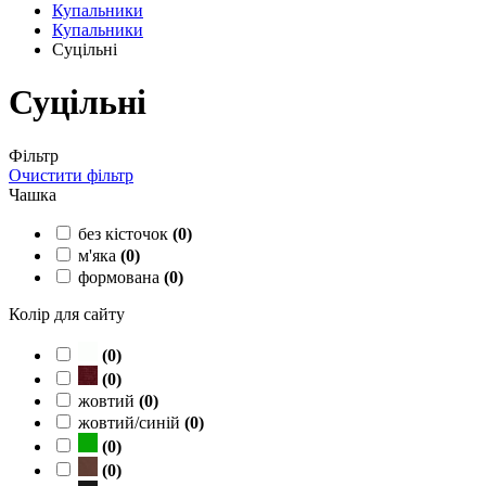
Купальники
Купальники
Суцільні
Суцільні
Фільтр
Очистити фільтр
Чашка
без кісточок
(
0
)
м'яка
(
0
)
формована
(
0
)
Колір для сайту
(
0
)
(
0
)
жовтий
(
0
)
жовтий/синій
(
0
)
(
0
)
(
0
)