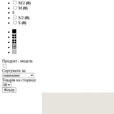
M/2
(
0
)
M
(
0
)
S
S/2
(
0
)
S
(
0
)
Продукт - модель
Сортувати за:
Товарів на сторінці
Фільтр