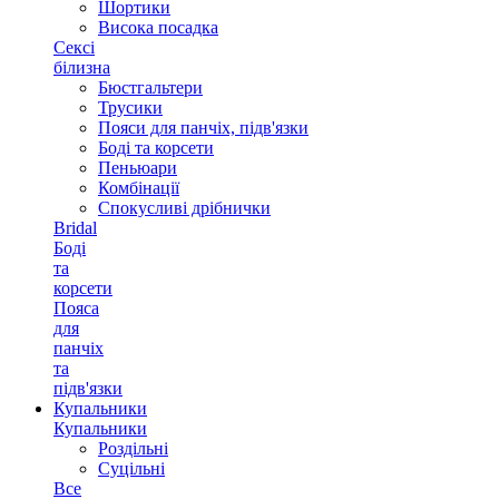
Шортики
Висока посадка
Сексі
білизна
Бюстгальтери
Трусики
Пояси для панчіх, підв'язки
Боді та корсети
Пеньюари
Комбінації
Спокусливі дрібнички
Bridal
Боді
та
корсети
Пояса
для
панчіх
та
підв'язки
Купальники
Купальники
Роздільні
Суцільні
Все