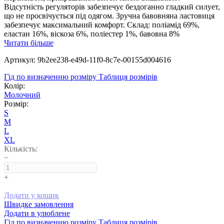
Відсутність регуляторів забезпечує бездоганно гладкий силует,
що не просвічується під одягом. Зручна бавовняна ластовиця
забезпечує максимальний комфорт. Склад: поліамід 69%,
еластан 16%, віскоза 6%, поліестер 1%, бавовна 8%
Читати більше
Артикул: 9b2ee238-e49d-11f0-8c7e-00155d004616
Гід по визначенню розміру
Таблиця розмірів
Колір:
Молочний
Розмір:
S
M
L
XL
Кількість:
−
+
Додати у кошик
Швидке замовлення
Додати в улюблене
Гід по визначенню розміру
Таблиця розмірів