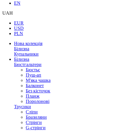
EN
UAH
EUR
USD
PLN
Нова колекція
Білизна
Купальники
Білизна
Бюстгальтери
Бюстьє
Пуш-ап
М'яка чашка
Балконет
Без кісточок
Планж
Поролонові
Трусики
Сліпи
Бразиляни
Стрінги
G-стрінги