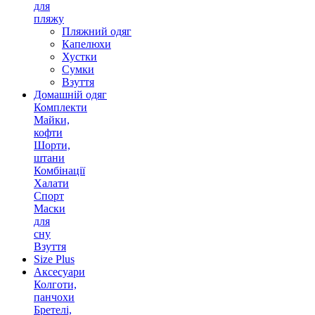
для
пляжу
Пляжний одяг
Капелюхи
Хустки
Сумки
Взуття
Домашній одяг
Комплекти
Майки,
кофти
Шорти,
штани
Комбінації
Халати
Спорт
Маски
для
сну
Взуття
Size Plus
Аксесуари
Колготи,
панчохи
Бретелі,