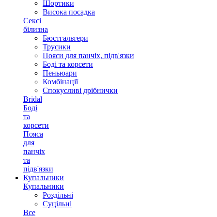
Шортики
Висока посадка
Сексі
білизна
Бюстгальтери
Трусики
Пояси для панчіх, підв'язки
Боді та корсети
Пеньюари
Комбінації
Спокусливі дрібнички
Bridal
Боді
та
корсети
Пояса
для
панчіх
та
підв'язки
Купальники
Купальники
Роздільні
Суцільні
Все