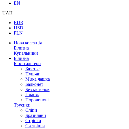
EN
UAH
EUR
USD
PLN
Нова колекція
Білизна
Купальники
Білизна
Бюстгальтери
Бюстьє
Пуш-ап
М'яка чашка
Балконет
Без кісточок
Планж
Поролонові
Трусики
Сліпи
Бразиляни
Стрінги
G-стрінги