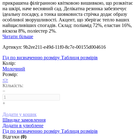
прикрашена філігранною квітковою вишивкою, що розквітає
на шкірі, наче весняний сад. Делікатна резинка забезпечує
ідеальну посадку, а тонка шовковиста стрічка додає образу
особливої зворушливості. Акцент, що зберігає тепло ваших
найщасливіших спогадів. Склад: поліамід 72%, еластан 16%,
віскоза 8%, поліестер 2%.
Читати більше
Артикул: 9b2ee211-e49d-11f0-8c7e-00155d004616
Гід по визначенню розміру
Таблиця розмірів
Колір:
Молочний
Розмір:
<>
Кількість:
−
+
Додати у кошик
Швидке замовлення
Додати в улюблене
Гід по визначенню розміру
Таблиця розмірів
Відгуки
(0)