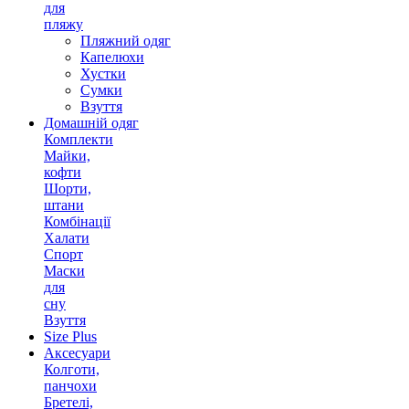
для
пляжу
Пляжний одяг
Капелюхи
Хустки
Сумки
Взуття
Домашній одяг
Комплекти
Майки,
кофти
Шорти,
штани
Комбінації
Халати
Спорт
Маски
для
сну
Взуття
Size Plus
Аксесуари
Колготи,
панчохи
Бретелі,