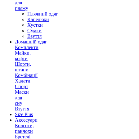
для
пляжу
Пляжний одяг
Капелюхи
Хустки
Сумки
Взуття
Домашній одяг
Комплекти
Майки,
кофти
Шорти,
штани
Комбінації
Халати
Спорт
Маски
для
сну
Взуття
Size Plus
Аксесуари
Колготи,
панчохи
Бретелі,