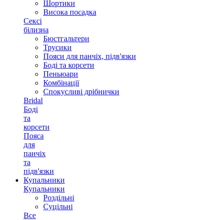
Шортики
Висока посадка
Сексі
білизна
Бюстгальтери
Трусики
Пояси для панчіх, підв'язки
Боді та корсети
Пеньюари
Комбінації
Спокусливі дрібнички
Bridal
Боді
та
корсети
Пояса
для
панчіх
та
підв'язки
Купальники
Купальники
Роздільні
Суцільні
Все