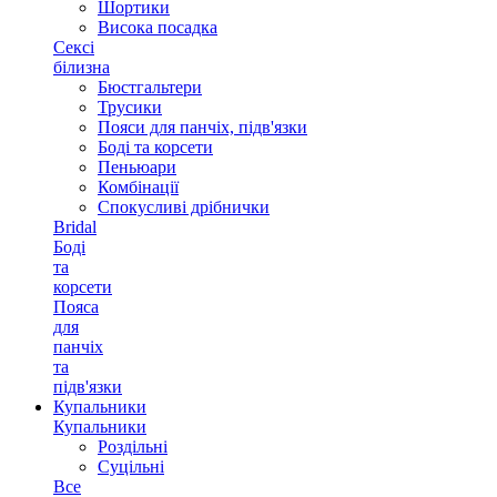
Шортики
Висока посадка
Сексі
білизна
Бюстгальтери
Трусики
Пояси для панчіх, підв'язки
Боді та корсети
Пеньюари
Комбінації
Спокусливі дрібнички
Bridal
Боді
та
корсети
Пояса
для
панчіх
та
підв'язки
Купальники
Купальники
Роздільні
Суцільні
Все