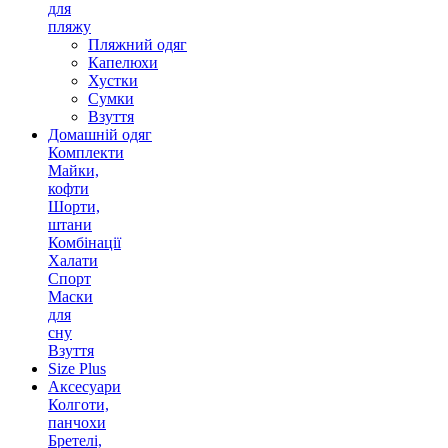
для
пляжу
Пляжний одяг
Капелюхи
Хустки
Сумки
Взуття
Домашній одяг
Комплекти
Майки,
кофти
Шорти,
штани
Комбінації
Халати
Спорт
Маски
для
сну
Взуття
Size Plus
Аксесуари
Колготи,
панчохи
Бретелі,