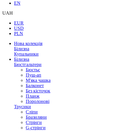
EN
UAH
EUR
USD
PLN
Нова колекція
Білизна
Купальники
Білизна
Бюстгальтери
Бюстьє
Пуш-ап
М'яка чашка
Балконет
Без кісточок
Планж
Поролонові
Трусики
Сліпи
Бразиляни
Стрінги
G-стрінги