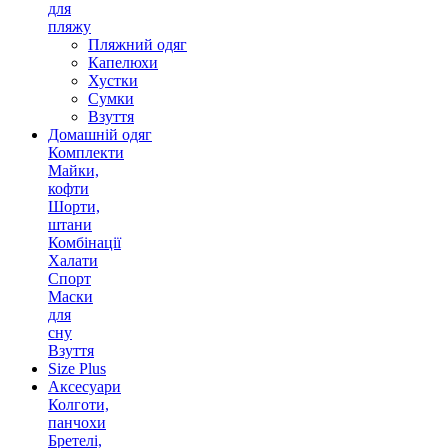
для
пляжу
Пляжний одяг
Капелюхи
Хустки
Сумки
Взуття
Домашній одяг
Комплекти
Майки,
кофти
Шорти,
штани
Комбінації
Халати
Спорт
Маски
для
сну
Взуття
Size Plus
Аксесуари
Колготи,
панчохи
Бретелі,