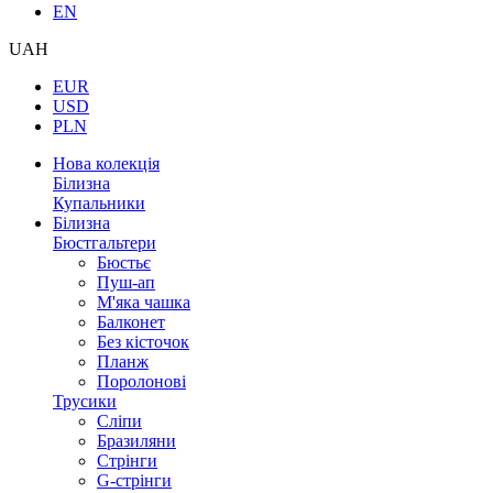
EN
UAH
EUR
USD
PLN
Нова колекція
Білизна
Купальники
Білизна
Бюстгальтери
Бюстьє
Пуш-ап
М'яка чашка
Балконет
Без кісточок
Планж
Поролонові
Трусики
Сліпи
Бразиляни
Стрінги
G-стрінги