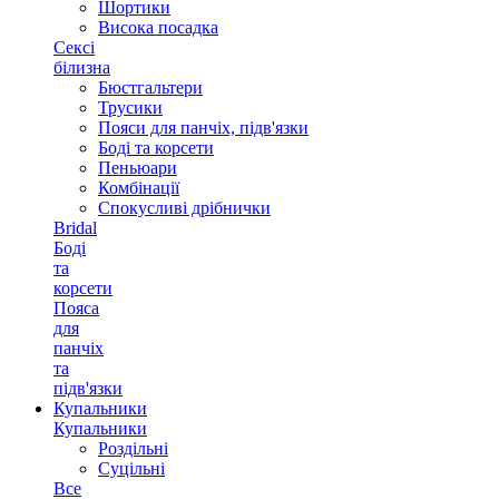
Шортики
Висока посадка
Сексі
білизна
Бюстгальтери
Трусики
Пояси для панчіх, підв'язки
Боді та корсети
Пеньюари
Комбінації
Спокусливі дрібнички
Bridal
Боді
та
корсети
Пояса
для
панчіх
та
підв'язки
Купальники
Купальники
Роздільні
Суцільні
Все