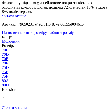
бездоганну підтримку, а нейлонове покриття кісточок —
особливий комфорт. Склад: поліамід 72%, еластан 18%, віскоза
8%, поліестер 2%.
Читати більше
Артикул: 79650231-e49d-11f0-8c7e-00155d004616
Гід по визначенню розміру
Таблиця розмірів
Колір:
Молочний
Розмір:
70B
70D
70E
70F
75D
75E
75F
80A
80D
Кількість:
−
+
Додати у кошик