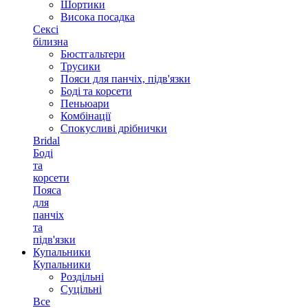
Шортики
Висока посадка
Сексі
білизна
Бюстгальтери
Трусики
Пояси для панчіх, підв'язки
Боді та корсети
Пеньюари
Комбінації
Спокусливі дрібнички
Bridal
Боді
та
корсети
Пояса
для
панчіх
та
підв'язки
Купальники
Купальники
Роздільні
Суцільні
Все