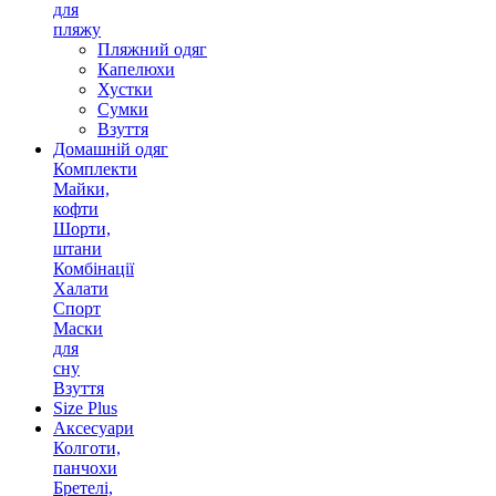
для
пляжу
Пляжний одяг
Капелюхи
Хустки
Сумки
Взуття
Домашній одяг
Комплекти
Майки,
кофти
Шорти,
штани
Комбінації
Халати
Спорт
Маски
для
сну
Взуття
Size Plus
Аксесуари
Колготи,
панчохи
Бретелі,