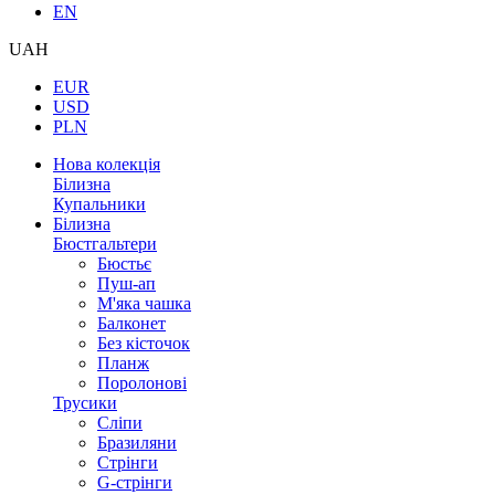
EN
UAH
EUR
USD
PLN
Нова колекція
Білизна
Купальники
Білизна
Бюстгальтери
Бюстьє
Пуш-ап
М'яка чашка
Балконет
Без кісточок
Планж
Поролонові
Трусики
Сліпи
Бразиляни
Стрінги
G-стрінги