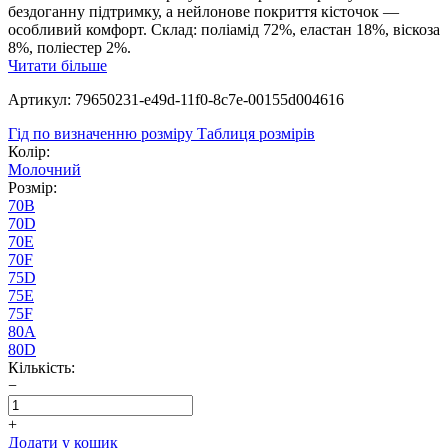
бездоганну підтримку, а нейлонове покриття кісточок —
особливий комфорт. Склад: поліамід 72%, еластан 18%, віскоза
8%, поліестер 2%.
Читати більше
Артикул: 79650231-e49d-11f0-8c7e-00155d004616
Гід по визначенню розміру
Таблиця розмірів
Колір:
Молочний
Розмір:
70B
70D
70E
70F
75D
75E
75F
80A
80D
Кількість:
−
+
Додати у кошик