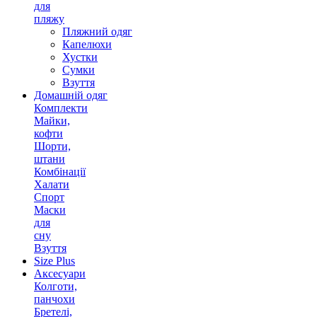
для
пляжу
Пляжний одяг
Капелюхи
Хустки
Сумки
Взуття
Домашній одяг
Комплекти
Майки,
кофти
Шорти,
штани
Комбінації
Халати
Спорт
Маски
для
сну
Взуття
Size Plus
Аксесуари
Колготи,
панчохи
Бретелі,