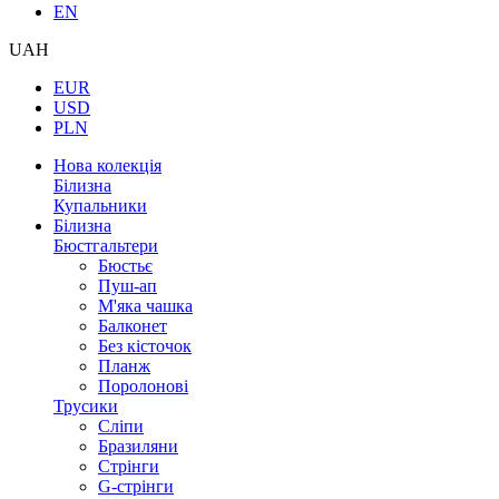
EN
UAH
EUR
USD
PLN
Нова колекція
Білизна
Купальники
Білизна
Бюстгальтери
Бюстьє
Пуш-ап
М'яка чашка
Балконет
Без кісточок
Планж
Поролонові
Трусики
Сліпи
Бразиляни
Стрінги
G-стрінги