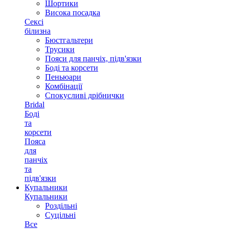
Шортики
Висока посадка
Сексі
білизна
Бюстгальтери
Трусики
Пояси для панчіх, підв'язки
Боді та корсети
Пеньюари
Комбінації
Спокусливі дрібнички
Bridal
Боді
та
корсети
Пояса
для
панчіх
та
підв'язки
Купальники
Купальники
Роздільні
Суцільні
Все