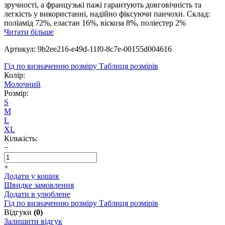
зручності, а французькі пажі гарантують довговічність та
легкість у використанні, надійно фіксуючи панчохи. Склад:
поліамід 72%, еластан 16%, віскоза 8%, поліестер 2%
Читати більше
Артикул: 9b2ee216-e49d-11f0-8c7e-00155d004616
Гід по визначенню розміру
Таблиця розмірів
Колір:
Молочний
Розмір:
S
M
L
XL
Кількість:
−
+
Додати у кошик
Швидке замовлення
Додати в улюблене
Гід по визначенню розміру
Таблиця розмірів
Відгуки
(0)
Залишити відгук