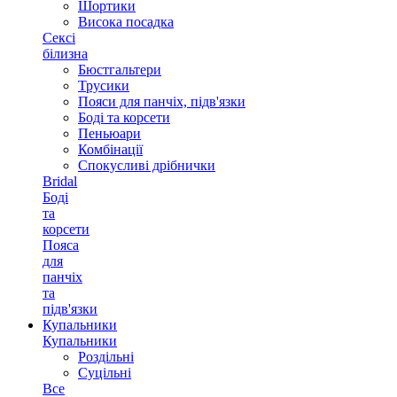
Шортики
Висока посадка
Сексі
білизна
Бюстгальтери
Трусики
Пояси для панчіх, підв'язки
Боді та корсети
Пеньюари
Комбінації
Спокусливі дрібнички
Bridal
Боді
та
корсети
Пояса
для
панчіх
та
підв'язки
Купальники
Купальники
Роздільні
Суцільні
Все