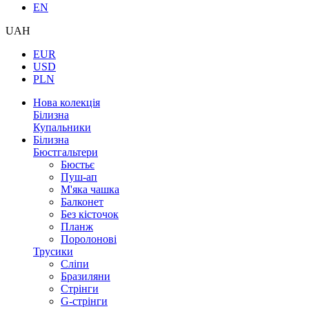
EN
UAH
EUR
USD
PLN
Нова колекція
Білизна
Купальники
Білизна
Бюстгальтери
Бюстьє
Пуш-ап
М'яка чашка
Балконет
Без кісточок
Планж
Поролонові
Трусики
Сліпи
Бразиляни
Стрінги
G-стрінги