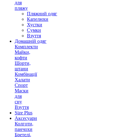
для
пляжу
Пляжний одяг
Капелюхи
Хустки
Сумки
Взуття
Домашній одяг
Комплекти
Майки,
кофти
Шорти,
штани
Комбінації
Халати
Спорт
Маски
для
сну
Взуття
Size Plus
Аксесуари
Колготи,
панчохи
Бретелі,