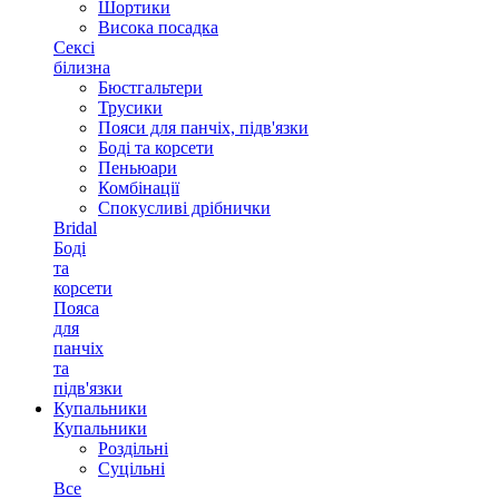
Шортики
Висока посадка
Сексі
білизна
Бюстгальтери
Трусики
Пояси для панчіх, підв'язки
Боді та корсети
Пеньюари
Комбінації
Спокусливі дрібнички
Bridal
Боді
та
корсети
Пояса
для
панчіх
та
підв'язки
Купальники
Купальники
Роздільні
Суцільні
Все