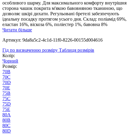
особливого шарму. Для максимального комфорту внутрішня
сторона чашок покрита м'якою бавовняною тканиною, що
дозволяє шкірі дихати. Регульовані бретелі забезпечують
ідеальну посадку протягом усього дня. Склад: поліамід 69%,
еластан 16%, віскоза 6%, поліестер 1%, бавовна 8%
Читати більше
Артикул: 9da8a5c2-4c1d-11f0-8226-00155d004616
Гід по визначенню розміру
Таблиця розмірів
Колір:
Чорний
Розмір:
70B
70C
70D
70E
75B
75C
75D
75E
80A
80B
80C
80D