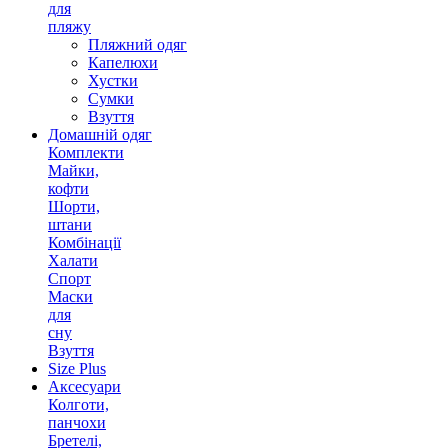
для
пляжу
Пляжний одяг
Капелюхи
Хустки
Сумки
Взуття
Домашній одяг
Комплекти
Майки,
кофти
Шорти,
штани
Комбінації
Халати
Спорт
Маски
для
сну
Взуття
Size Plus
Аксесуари
Колготи,
панчохи
Бретелі,