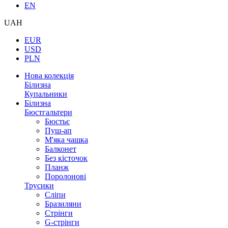
EN
UAH
EUR
USD
PLN
Нова колекція
Білизна
Купальники
Білизна
Бюстгальтери
Бюстьє
Пуш-ап
М'яка чашка
Балконет
Без кісточок
Планж
Поролонові
Трусики
Сліпи
Бразиляни
Стрінги
G-стрінги