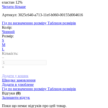
еластан 12%
Читати більше
Артикул: 3025c640-a713-11ef-b060-00155d004616
Гід по визначенню розміру
Таблиця розмірів
Колір:
Чорний
Розмір:
S
M
L
Кількість:
−
+
Додати у кошик
Швидке замовлення
Додати в улюблене
Гід по визначенню розміру
Таблиця розмірів
Відгуки
(0)
Залишити відгук
Поки що немає відгуків про цей товар.