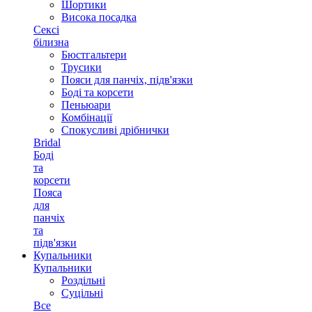
Шортики
Висока посадка
Сексі
білизна
Бюстгальтери
Трусики
Пояси для панчіх, підв'язки
Боді та корсети
Пеньюари
Комбінації
Спокусливі дрібнички
Bridal
Боді
та
корсети
Пояса
для
панчіх
та
підв'язки
Купальники
Купальники
Роздільні
Суцільні
Все