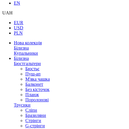
EN
UAH
EUR
USD
PLN
Нова колекція
Білизна
Купальники
Білизна
Бюстгальтери
Бюстьє
Пуш-ап
М'яка чашка
Балконет
Без кісточок
Планж
Поролонові
Трусики
Сліпи
Бразиляни
Стрінги
G-стрінги