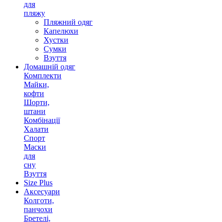
для
пляжу
Пляжний одяг
Капелюхи
Хустки
Сумки
Взуття
Домашній одяг
Комплекти
Майки,
кофти
Шорти,
штани
Комбінації
Халати
Спорт
Маски
для
сну
Взуття
Size Plus
Аксесуари
Колготи,
панчохи
Бретелі,