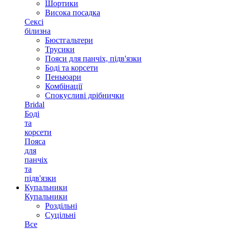
Шортики
Висока посадка
Сексі
білизна
Бюстгальтери
Трусики
Пояси для панчіх, підв'язки
Боді та корсети
Пеньюари
Комбінації
Спокусливі дрібнички
Bridal
Боді
та
корсети
Пояса
для
панчіх
та
підв'язки
Купальники
Купальники
Роздільні
Суцільні
Все