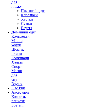
для
пляжу
Пляжний одяг
Капелюхи
Хустки
Сумки
Взуття
Домашній одяг
Комплекти
Майки,
кофти
Шорти,
штани
Комбінації
Халати
Спорт
Маски
для
сну
Взуття
Size Plus
Аксесуари
Колготи,
панчохи
Бретелі,