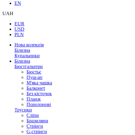
EN
UAH
EUR
USD
PLN
Нова колекція
Білизна
Купальники
Білизна
Бюстгальтери
Бюстьє
Пуш-ап
М'яка чашка
Балконет
Без кісточок
Планж
Поролонові
Трусики
Сліпи
Бразиляни
Стрінги
G-стрінги