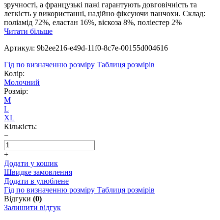
зручності, а французькі пажі гарантують довговічність та
легкість у використанні, надійно фіксуючи панчохи. Склад:
поліамід 72%, еластан 16%, віскоза 8%, поліестер 2%
Читати більше
Артикул: 9b2ee216-e49d-11f0-8c7e-00155d004616
Гід по визначенню розміру
Таблиця розмірів
Колір:
Молочний
Розмір:
M
L
XL
Кількість:
−
+
Додати у кошик
Швидке замовлення
Додати в улюблене
Гід по визначенню розміру
Таблиця розмірів
Відгуки
(0)
Залишити відгук