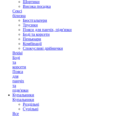
Шортики
Висока посадка
Сексі
білизна
Бюстгальтери
Трусики
Пояси для панчіх, підв'язки
Боді та корсети
Пеньюари
Комбінації
Спокусливі дрібнички
Bridal
Боді
та
корсети
Пояса
для
панчіх
та
підв'язки
Купальники
Купальники
Роздільні
Суцільні
Все