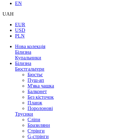
EN
UAH
EUR
USD
PLN
Нова колекція
Білизна
Купальники
Білизна
Бюстгальтери
Бюстьє
Пуш-ап
М'яка чашка
Балконет
Без кісточок
Планж
Поролонові
Трусики
Сліпи
Бразиляни
Стрінги
G-стрінги