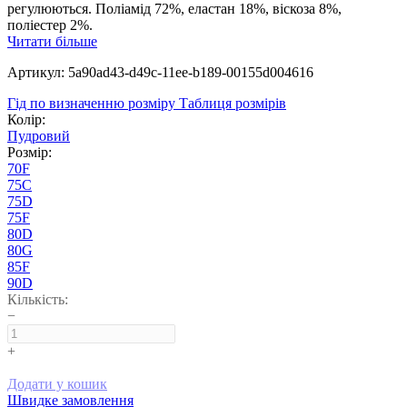
регулюються. Поліамід 72%, еластан 18%, віскоза 8%,
поліестер 2%.
Читати більше
Артикул: 5a90ad43-d49c-11ee-b189-00155d004616
Гід по визначенню розміру
Таблиця розмірів
Колір:
Пудровий
Розмір:
70F
75C
75D
75F
80D
80G
85F
90D
Кількість:
−
+
Додати у кошик
Швидке замовлення