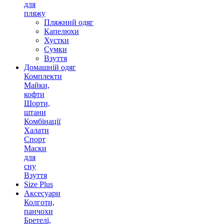
для
пляжу
Пляжний одяг
Капелюхи
Хустки
Сумки
Взуття
Домашній одяг
Комплекти
Майки,
кофти
Шорти,
штани
Комбінації
Халати
Спорт
Маски
для
сну
Взуття
Size Plus
Аксесуари
Колготи,
панчохи
Бретелі,