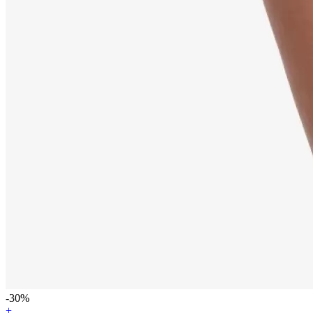
-30%
+