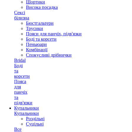
Шортики
Висока посадка
Сексі
білизна
Бюстгальтери
Трусики
Пояси для панчіх, підв'язки
Боді та корсети
Пеньюари
Комбінації
Спокусливі дрібнички
Bridal
Боді
та
корсети
Пояса
для
панчіх
та
підв'язки
Купальники
Купальники
Роздільні
Суцільні
Все