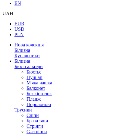
EN
UAH
EUR
USD
PLN
Нова колекція
Білизна
Купальники
Білизна
Бюстгальтери
Бюстьє
Пуш-ап
М'яка чашка
Балконет
Без кісточок
Планж
Поролонові
Трусики
Сліпи
Бразиляни
Стрінги
G-стрінги