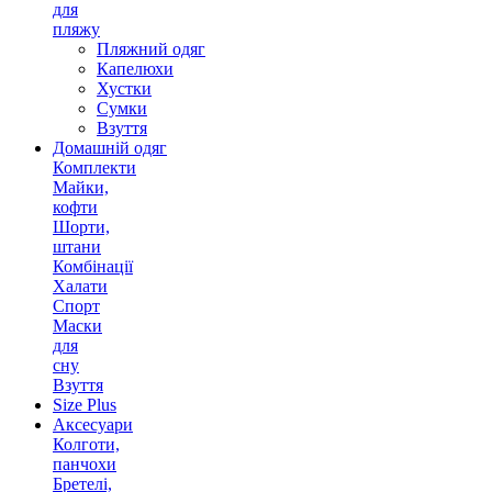
для
пляжу
Пляжний одяг
Капелюхи
Хустки
Сумки
Взуття
Домашній одяг
Комплекти
Майки,
кофти
Шорти,
штани
Комбінації
Халати
Спорт
Маски
для
сну
Взуття
Size Plus
Аксесуари
Колготи,
панчохи
Бретелі,