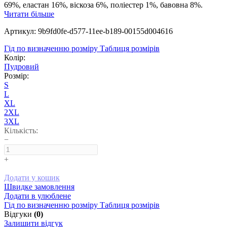
69%, еластан 16%, віскоза 6%, поліестер 1%, бавовна 8%.
Читати більше
Артикул: 9b9fd0fe-d577-11ee-b189-00155d004616
Гід по визначенню розміру
Таблиця розмірів
Колір:
Пудровий
Розмір:
S
L
XL
2XL
3XL
Кількість:
−
+
Додати у кошик
Швидке замовлення
Додати в улюблене
Гід по визначенню розміру
Таблиця розмірів
Відгуки
(0)
Залишити відгук