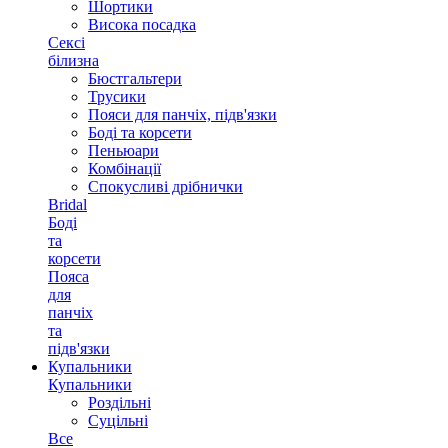
Шортики
Висока посадка
Сексі
білизна
Бюстгальтери
Трусики
Пояси для панчіх, підв'язки
Боді та корсети
Пеньюари
Комбінації
Спокусливі дрібнички
Bridal
Боді
та
корсети
Пояса
для
панчіх
та
підв'язки
Купальники
Купальники
Роздільні
Суцільні
Все