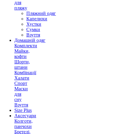
для
пляжу
Пляжний одяг
Капелюхи
Хустки
Сумки
Взуття
Домашній одяг
Комплекти
Майки,
кофти
Шорти,
штани
Комбінації
Халати
Спорт
Маски
для
сну
Взуття
Size Plus
Аксесуари
Колготи,
панчохи
Бретелі,