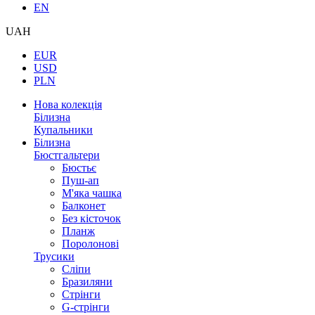
EN
UAH
EUR
USD
PLN
Нова колекція
Білизна
Купальники
Білизна
Бюстгальтери
Бюстьє
Пуш-ап
М'яка чашка
Балконет
Без кісточок
Планж
Поролонові
Трусики
Сліпи
Бразиляни
Стрінги
G-стрінги