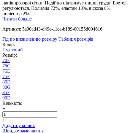
напівпрозорої сітки. Надійно підтримує пишні груди. Бретелі
регулюються. Поліамід 72%, еластан 18%, віскоза 8%,
поліестер 2%.
Читати більше
Артикул: 5a90ad43-d49c-11ee-b189-00155d004616
Гід по визначенню розміру
Таблиця розмірів
Колір:
Пудровий
Розмір:
70F
75C
75D
75F
80D
80G
85F
90D
Кількість:
−
+
Додати у кошик
Швидке замовлення