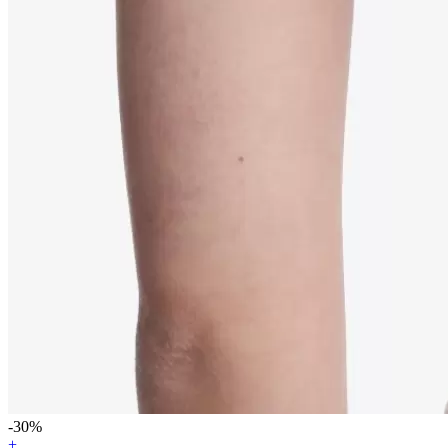
-30%
+