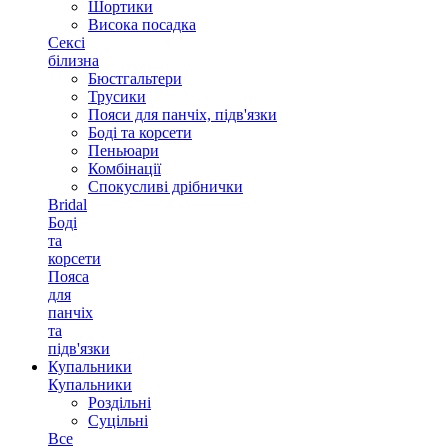
Шортики
Висока посадка
Сексі
білизна
Бюстгальтери
Трусики
Пояси для панчіх, підв'язки
Боді та корсети
Пеньюари
Комбінації
Спокусливі дрібнички
Bridal
Боді
та
корсети
Пояса
для
панчіх
та
підв'язки
Купальники
Купальники
Роздільні
Суцільні
Все