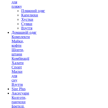
для
пляжу
Пляжний одяг
Капелюхи
Хустки
Сумки
Взуття
Домашній одяг
Комплекти
Майки,
кофти
Шорти,
штани
Комбінації
Халати
Спорт
Маски
для
сну
Взуття
Size Plus
Аксесуари
Колготи,
панчохи
Бретелі,