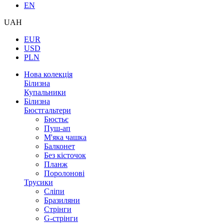
EN
UAH
EUR
USD
PLN
Нова колекція
Білизна
Купальники
Білизна
Бюстгальтери
Бюстьє
Пуш-ап
М'яка чашка
Балконет
Без кісточок
Планж
Поролонові
Трусики
Сліпи
Бразиляни
Стрінги
G-стрінги