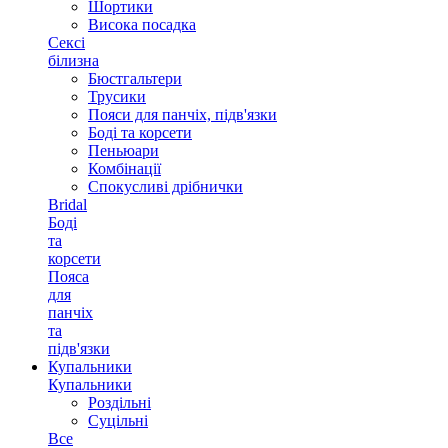
Шортики
Висока посадка
Сексі
білизна
Бюстгальтери
Трусики
Пояси для панчіх, підв'язки
Боді та корсети
Пеньюари
Комбінації
Спокусливі дрібнички
Bridal
Боді
та
корсети
Пояса
для
панчіх
та
підв'язки
Купальники
Купальники
Роздільні
Суцільні
Все