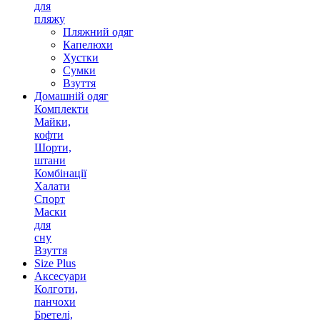
для
пляжу
Пляжний одяг
Капелюхи
Хустки
Сумки
Взуття
Домашній одяг
Комплекти
Майки,
кофти
Шорти,
штани
Комбінації
Халати
Спорт
Маски
для
сну
Взуття
Size Plus
Аксесуари
Колготи,
панчохи
Бретелі,