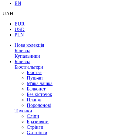
EN
UAH
EUR
USD
PLN
Нова колекція
Білизна
Купальники
Білизна
Бюстгальтери
Бюстьє
Пуш-ап
М'яка чашка
Балконет
Без кісточок
Планж
Поролонові
Трусики
Сліпи
Бразиляни
Стрінги
G-стрінги