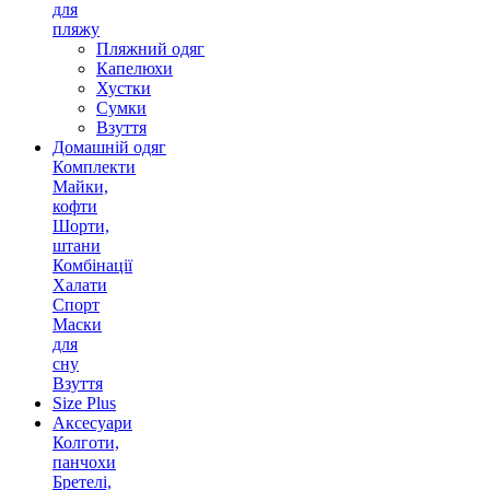
для
пляжу
Пляжний одяг
Капелюхи
Хустки
Сумки
Взуття
Домашній одяг
Комплекти
Майки,
кофти
Шорти,
штани
Комбінації
Халати
Спорт
Маски
для
сну
Взуття
Size Plus
Аксесуари
Колготи,
панчохи
Бретелі,