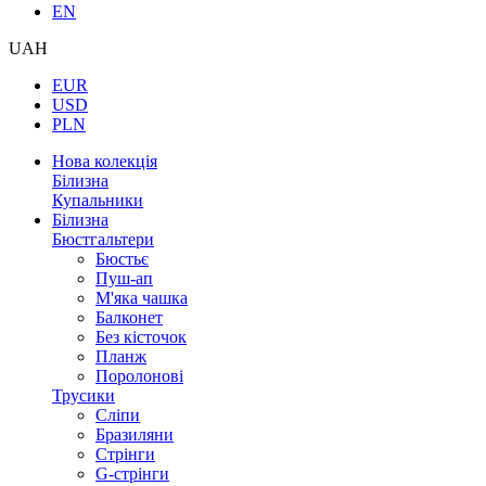
EN
UAH
EUR
USD
PLN
Нова колекція
Білизна
Купальники
Білизна
Бюстгальтери
Бюстьє
Пуш-ап
М'яка чашка
Балконет
Без кісточок
Планж
Поролонові
Трусики
Сліпи
Бразиляни
Стрінги
G-стрінги