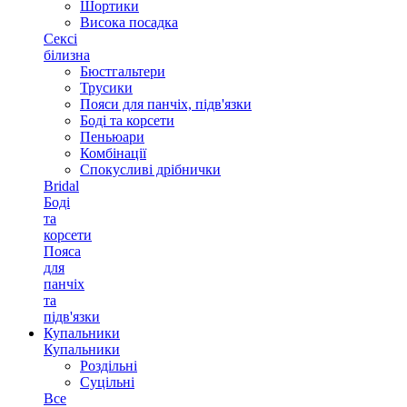
Шортики
Висока посадка
Сексі
білизна
Бюстгальтери
Трусики
Пояси для панчіх, підв'язки
Боді та корсети
Пеньюари
Комбінації
Спокусливі дрібнички
Bridal
Боді
та
корсети
Пояса
для
панчіх
та
підв'язки
Купальники
Купальники
Роздільні
Суцільні
Все