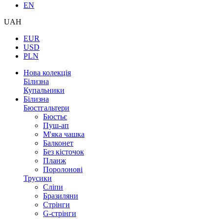
EN
UAH
EUR
USD
PLN
Нова колекція
Білизна
Купальники
Білизна
Бюстгальтери
Бюстьє
Пуш-ап
М'яка чашка
Балконет
Без кісточок
Планж
Поролонові
Трусики
Сліпи
Бразиляни
Стрінги
G-стрінги