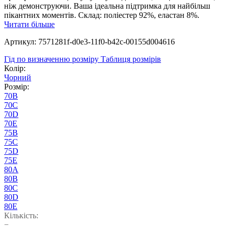
ніж демонструючи. Ваша ідеальна підтримка для найбільш
пікантних моментів. Склад: поліестер 92%, еластан 8%.
Читати більше
Артикул: 7571281f-d0e3-11f0-b42c-00155d004616
Гід по визначенню розміру
Таблиця розмірів
Колір:
Чорний
Розмір:
70B
70C
70D
70E
75B
75C
75D
75E
80A
80B
80C
80D
80E
Кількість:
−