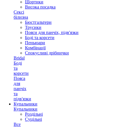
Шортики
Висока посадка
Сексі
білизна
Бюстгальтери
Трусики
Пояси для панчіх, підв'язки
Боді та корсети
Пеньюари
Комбінації
Спокусливі дрібнички
Bridal
Боді
та
корсети
Пояса
для
панчіх
та
підв'язки
Купальники
Купальники
Роздільні
Суцільні
Все