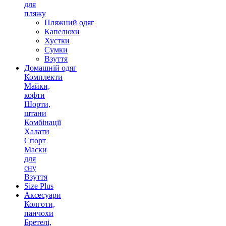
для
пляжу
Пляжний одяг
Капелюхи
Хустки
Сумки
Взуття
Домашній одяг
Комплекти
Майки,
кофти
Шорти,
штани
Комбінації
Халати
Спорт
Маски
для
сну
Взуття
Size Plus
Аксесуари
Колготи,
панчохи
Бретелі,