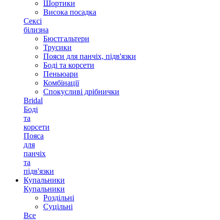
Шортики
Висока посадка
Сексі
білизна
Бюстгальтери
Трусики
Пояси для панчіх, підв'язки
Боді та корсети
Пеньюари
Комбінації
Спокусливі дрібнички
Bridal
Боді
та
корсети
Пояса
для
панчіх
та
підв'язки
Купальники
Купальники
Роздільні
Суцільні
Все