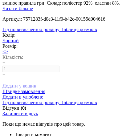
змінює правила гри. Склад: поліестер 92%, еластан 8%.
Читати більше
Артикул: 7571283f-d0e3-11f0-b42c-00155d004616
Гід по визначенню розміру
Таблиця розмірів
Колір:
Чорний
Розмір:
<>
Кількість:
−
+
Додати у кошик
Швидке замовлення
Додати в улюблене
Гід по визначенню розміру
Таблиця розмірів
Відгуки
(0)
Залишити відгук
Поки що немає відгуків про цей товар.
Товари в комлект