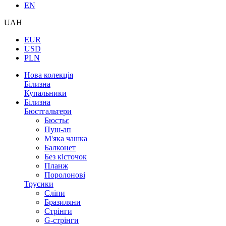
EN
UAH
EUR
USD
PLN
Нова колекція
Білизна
Купальники
Білизна
Бюстгальтери
Бюстьє
Пуш-ап
М'яка чашка
Балконет
Без кісточок
Планж
Поролонові
Трусики
Сліпи
Бразиляни
Стрінги
G-стрінги