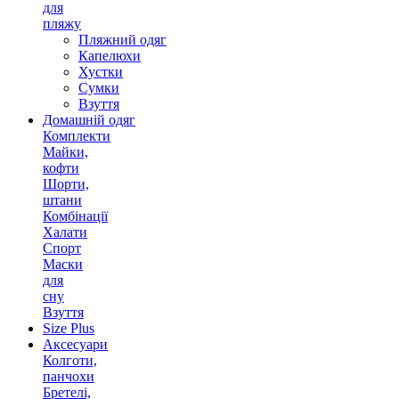
для
пляжу
Пляжний одяг
Капелюхи
Хустки
Сумки
Взуття
Домашній одяг
Комплекти
Майки,
кофти
Шорти,
штани
Комбінації
Халати
Спорт
Маски
для
сну
Взуття
Size Plus
Аксесуари
Колготи,
панчохи
Бретелі,