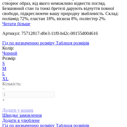
створює образ, від якого неможливо відвести погляд.
Безшовний стан та тонкі бретелі дарують відчуття повної
свободи, підкреслюючи вашу природну звабливість. Склад:
поліамід 72%, еластан 18%, віскоза 8%, поліестер 2%.
Читати більше
Артикул: 75712817-d0e3-11f0-b42c-00155d004616
Гід по визначенню розміру
Таблиця розмірів
Колір:
Чорний
Розмір:
S
M
L
XL
Кількість:
−
+
Додати у кошик
Швидке замовлення
Додати в улюблене
Гід по визначенню розміру
Таблиця розмірів