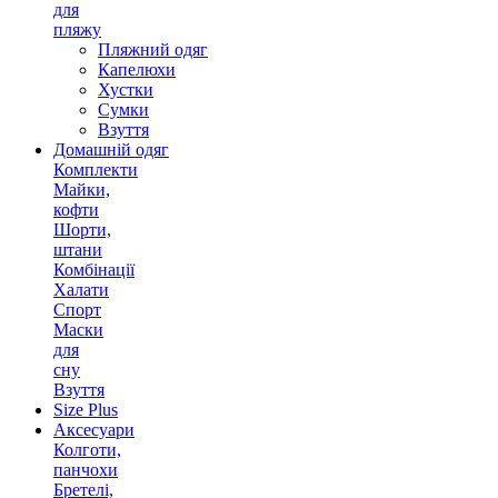
для
пляжу
Пляжний одяг
Капелюхи
Хустки
Сумки
Взуття
Домашній одяг
Комплекти
Майки,
кофти
Шорти,
штани
Комбінації
Халати
Спорт
Маски
для
сну
Взуття
Size Plus
Аксесуари
Колготи,
панчохи
Бретелі,