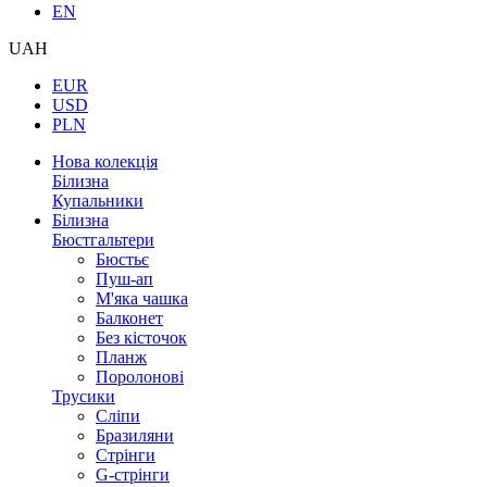
EN
UAH
EUR
USD
PLN
Нова колекція
Білизна
Купальники
Білизна
Бюстгальтери
Бюстьє
Пуш-ап
М'яка чашка
Балконет
Без кісточок
Планж
Поролонові
Трусики
Сліпи
Бразиляни
Стрінги
G-стрінги