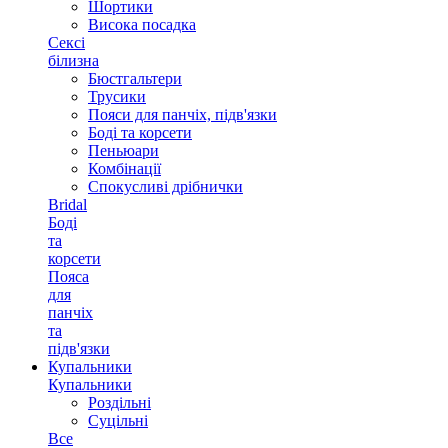
Шортики
Висока посадка
Сексі
білизна
Бюстгальтери
Трусики
Пояси для панчіх, підв'язки
Боді та корсети
Пеньюари
Комбінації
Спокусливі дрібнички
Bridal
Боді
та
корсети
Пояса
для
панчіх
та
підв'язки
Купальники
Купальники
Роздільні
Суцільні
Все