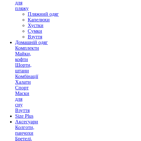
для
пляжу
Пляжний одяг
Капелюхи
Хустки
Сумки
Взуття
Домашній одяг
Комплекти
Майки,
кофти
Шорти,
штани
Комбінації
Халати
Спорт
Маски
для
сну
Взуття
Size Plus
Аксесуари
Колготи,
панчохи
Бретелі,