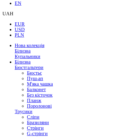
EN
UAH
EUR
USD
PLN
Нова колекція
Білизна
Купальники
Білизна
Бюстгальтери
Бюстьє
Пуш-ап
М'яка чашка
Балконет
Без кісточок
Планж
Поролонові
Трусики
Сліпи
Бразиляни
Стрінги
G-стрінги