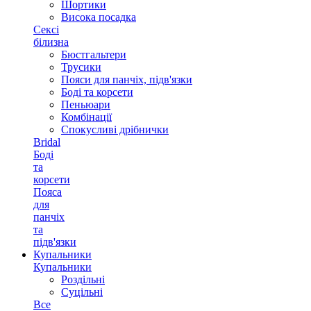
Шортики
Висока посадка
Сексі
білизна
Бюстгальтери
Трусики
Пояси для панчіх, підв'язки
Боді та корсети
Пеньюари
Комбінації
Спокусливі дрібнички
Bridal
Боді
та
корсети
Пояса
для
панчіх
та
підв'язки
Купальники
Купальники
Роздільні
Суцільні
Все