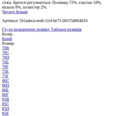
сітки. Бретелі регулюються. Поліамід 72%, еластан 18%,
віскоза 8%, поліестер 2%.
Читати більше
Артикул: 541aabca-eea6-11ef-be71-00155d004616
Гід по визначенню розміру
Таблиця розмірів
Колір:
Білий
Розмір:
70B
70C
70D
70E
70F
75E
75F
80C
80D
80E
80F
85B
85C
85D
85E