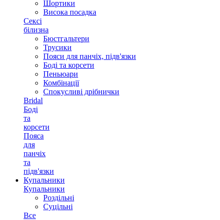
Шортики
Висока посадка
Сексі
білизна
Бюстгальтери
Трусики
Пояси для панчіх, підв'язки
Боді та корсети
Пеньюари
Комбінації
Спокусливі дрібнички
Bridal
Боді
та
корсети
Пояса
для
панчіх
та
підв'язки
Купальники
Купальники
Роздільні
Суцільні
Все