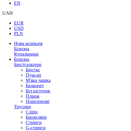
EN
UAH
EUR
USD
PLN
Нова колекція
Білизна
Купальники
Білизна
Бюстгальтери
Бюстьє
Пуш-ап
М'яка чашка
Балконет
Без кісточок
Планж
Поролонові
Трусики
Сліпи
Бразиляни
Стрінги
G-стрінги