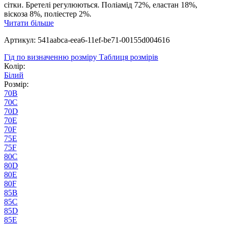
сітки. Бретелі регулюються. Поліамід 72%, еластан 18%,
віскоза 8%, поліестер 2%.
Читати більше
Артикул: 541aabca-eea6-11ef-be71-00155d004616
Гід по визначенню розміру
Таблиця розмірів
Колір:
Білий
Розмір:
70B
70C
70D
70E
70F
75E
75F
80C
80D
80E
80F
85B
85C
85D
85E