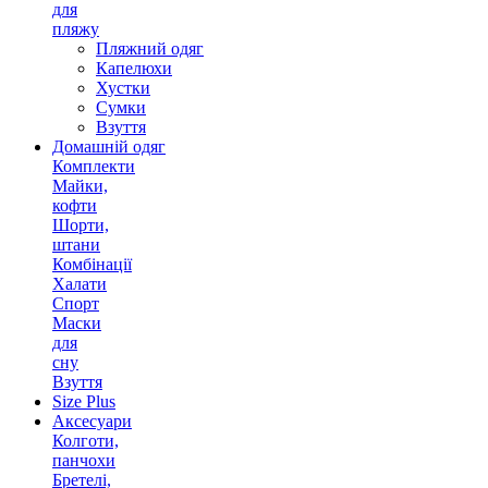
для
пляжу
Пляжний одяг
Капелюхи
Хустки
Сумки
Взуття
Домашній одяг
Комплекти
Майки,
кофти
Шорти,
штани
Комбінації
Халати
Спорт
Маски
для
сну
Взуття
Size Plus
Аксесуари
Колготи,
панчохи
Бретелі,