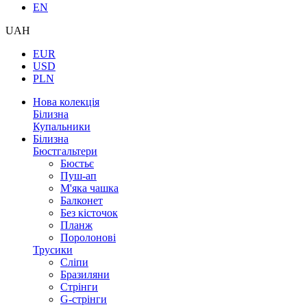
EN
UAH
EUR
USD
PLN
Нова колекція
Білизна
Купальники
Білизна
Бюстгальтери
Бюстьє
Пуш-ап
М'яка чашка
Балконет
Без кісточок
Планж
Поролонові
Трусики
Сліпи
Бразиляни
Стрінги
G-стрінги