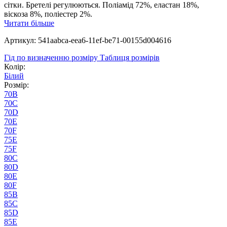
сітки. Бретелі регулюються. Поліамід 72%, еластан 18%,
віскоза 8%, поліестер 2%.
Читати більше
Артикул: 541aabca-eea6-11ef-be71-00155d004616
Гід по визначенню розміру
Таблиця розмірів
Колір:
Білий
Розмір:
70B
70C
70D
70E
70F
75E
75F
80C
80D
80E
80F
85B
85C
85D
85E