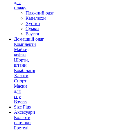
для
пляжу
Пляжний одяг
Капелюхи
Хустки
Сумки
Взуття
Домашній одяг
Комплекти
Майки,
кофти
Шорти,
штани
Комбінації
Халати
Спорт
Маски
для
сну
Взуття
Size Plus
Аксесуари
Колготи,
панчохи
Бретелі,