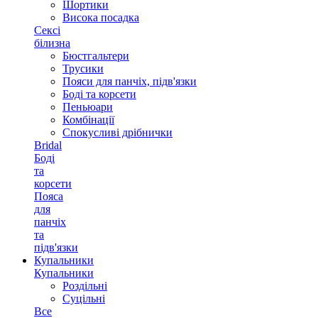
Шортики
Висока посадка
Сексі
білизна
Бюстгальтери
Трусики
Пояси для панчіх, підв'язки
Боді та корсети
Пеньюари
Комбінації
Спокусливі дрібнички
Bridal
Боді
та
корсети
Пояса
для
панчіх
та
підв'язки
Купальники
Купальники
Роздільні
Суцільні
Все