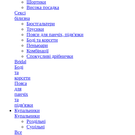
Шортики
Висока посадка
Сексі
білизна
Бюстгальтери
Трусики
Пояси для панчіх, підв'язки
Боді та корсети
Пеньюари
Комбінації
Спокусливі дрібнички
Bridal
Боді
та
корсети
Пояса
для
панчіх
та
підв'язки
Купальники
Купальники
Роздільні
Суцільні
Все