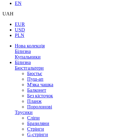
EN
UAH
EUR
USD
PLN
Нова колекція
Білизна
Купальники
Білизна
Бюстгальтери
Бюстьє
Пуш-ап
М'яка чашка
Балконет
Без кісточок
Планж
Поролонові
Трусики
Сліпи
Бразиляни
Стрінги
G-стрінги