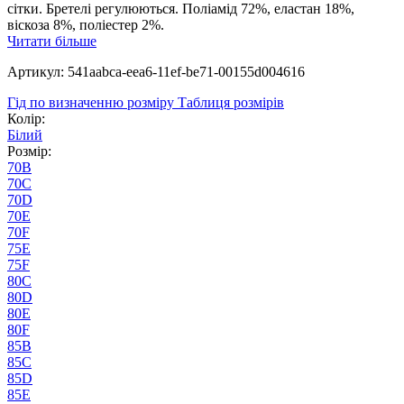
сітки. Бретелі регулюються. Поліамід 72%, еластан 18%,
віскоза 8%, поліестер 2%.
Читати більше
Артикул: 541aabca-eea6-11ef-be71-00155d004616
Гід по визначенню розміру
Таблиця розмірів
Колір:
Білий
Розмір:
70B
70C
70D
70E
70F
75E
75F
80C
80D
80E
80F
85B
85C
85D
85E