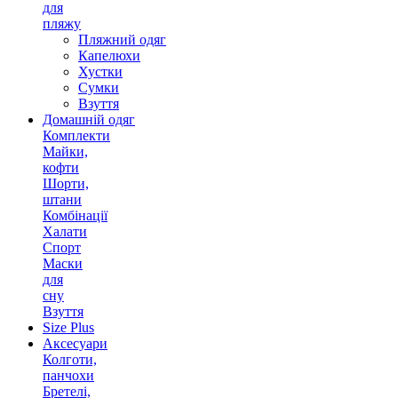
для
пляжу
Пляжний одяг
Капелюхи
Хустки
Сумки
Взуття
Домашній одяг
Комплекти
Майки,
кофти
Шорти,
штани
Комбінації
Халати
Спорт
Маски
для
сну
Взуття
Size Plus
Аксесуари
Колготи,
панчохи
Бретелі,