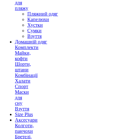
для
пляжу
Пляжний одяг
Капелюхи
Хустки
Сумки
Взуття
Домашній одяг
Комплекти
Майки,
кофти
Шорти,
штани
Комбінації
Халати
Спорт
Маски
для
сну
Взуття
Size Plus
Аксесуари
Колготи,
панчохи
Бретелі,