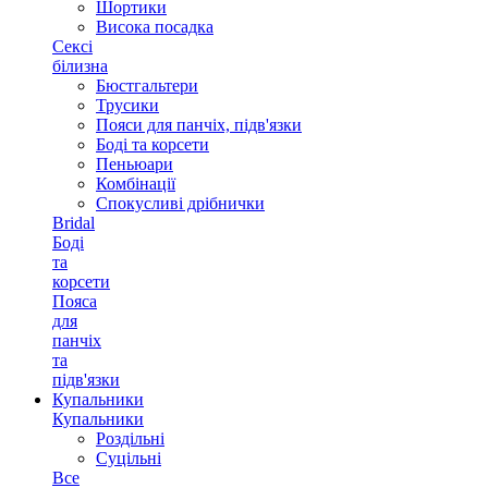
Шортики
Висока посадка
Сексі
білизна
Бюстгальтери
Трусики
Пояси для панчіх, підв'язки
Боді та корсети
Пеньюари
Комбінації
Спокусливі дрібнички
Bridal
Боді
та
корсети
Пояса
для
панчіх
та
підв'язки
Купальники
Купальники
Роздільні
Суцільні
Все