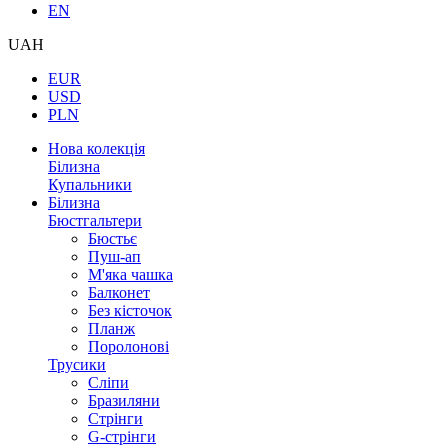
EN
UAH
EUR
USD
PLN
Нова колекція
Білизна
Купальники
Білизна
Бюстгальтери
Бюстьє
Пуш-ап
М'яка чашка
Балконет
Без кісточок
Планж
Поролонові
Трусики
Сліпи
Бразиляни
Стрінги
G-стрінги