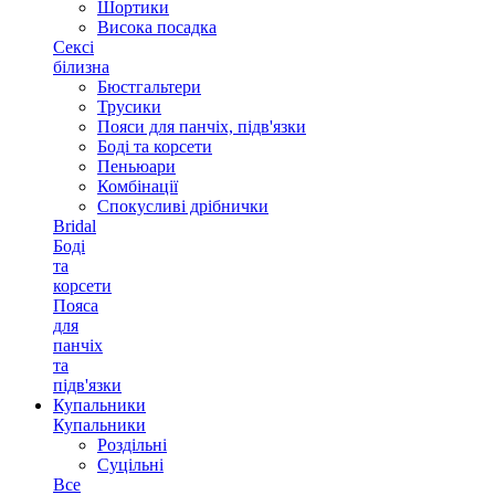
Шортики
Висока посадка
Сексі
білизна
Бюстгальтери
Трусики
Пояси для панчіх, підв'язки
Боді та корсети
Пеньюари
Комбінації
Спокусливі дрібнички
Bridal
Боді
та
корсети
Пояса
для
панчіх
та
підв'язки
Купальники
Купальники
Роздільні
Суцільні
Все