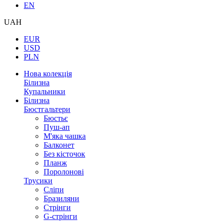
EN
UAH
EUR
USD
PLN
Нова колекція
Білизна
Купальники
Білизна
Бюстгальтери
Бюстьє
Пуш-ап
М'яка чашка
Балконет
Без кісточок
Планж
Поролонові
Трусики
Сліпи
Бразиляни
Стрінги
G-стрінги