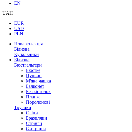
EN
UAH
EUR
USD
PLN
Нова колекція
Білизна
Купальники
Білизна
Бюстгальтери
Бюстьє
Пуш-ап
М'яка чашка
Балконет
Без кісточок
Планж
Поролонові
Трусики
Сліпи
Бразиляни
Стрінги
G-стрінги