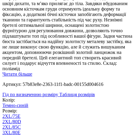
шкірі дихати, та м’яко прилягає до тіла. Завдяки вбудованим
основним кісточкам груди отримують ідеальну форму та
фіксацію, а додаткові бічні кісточки запобігають деформації
тканини та гарантують стабільність під час руху. Незнімні
бретелі оптимальної ширини, оснащені золотистою
фурнітурою для регулювання довжини, дозволяють точно
підлаштувати топ під особливості вашої фігури. Задня частина
бюста застібається на надійну золотисту металеву застібку, яка
не лише виконує свою функцію, але й служить вишуканим
акцентом, доповнюючи розкішний золотий ланцюжок на
передній бретелі. Цей елегантний топ створить красивий
силует і подарує відчуття впевненості та стилю. Склад:
поліамід
Читати більше
Артикул: 57b83e8e-2363-11f1-badc-00155d004616
Гід по визначенню розміру
Таблиця розмірів
Колір:
Темно-синій
Розмір:
2XL/75E
2XL/80D
2XL/85C
3XL/80E