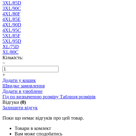
3XL/85D
3XL/90C
4XL/80F
4XL/85E
4XL/90D
4XL/95C
5XL/85F
5XL/95D
XL/75D
XL/80C
Кількість:
−
+
Додати у кошик
Швидке замовлення
Додати в улюблене
Гід по визначенню розміру
Таблиця розмірів
Відгуки
(0)
Залишити відгук
Поки що немає відгуків про цей товар.
Товари в комлект
Вам може сподобатись