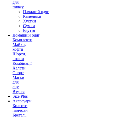
для
пляжу
Пляжний одяг
Капелюхи
Хустки
Сумки
Взуття
Домашній одяг
Комплекти
Майки,
кофти
Шорти,
штани
Комбінації
Халати
Спорт
Маски
для
сну
Взуття
Size Plus
Аксесуари
Колготи,
панчохи
Бретелі,