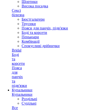
Шортики
Висока посадка
Сексі
білизна
Бюстгальтери
Трусики
Пояси для панчіх, підв'язки
Боді та корсети
Пеньюари
Комбінації
Спокусливі дрібнички
Bridal
Боді
та
корсети
Пояса
для
панчіх
та
підв'язки
Купальники
Купальники
Роздільні
Суцільні
Все