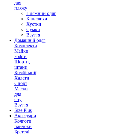
для
пляжу
Пляжний одяг
Капелюхи
Хустки
Сумки
Взуття
Домашній одяг
Комплекти
Майки,
кофти
Шорти,
штани
Комбінації
Халати
Спорт
Маски
для
сну
Взуття
Size Plus
Аксесуари
Колготи,
панчохи
Бретелі,