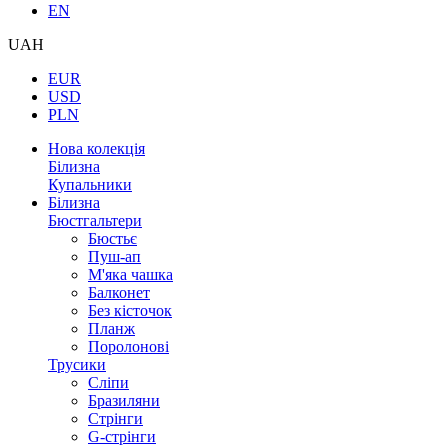
EN
UAH
EUR
USD
PLN
Нова колекція
Білизна
Купальники
Білизна
Бюстгальтери
Бюстьє
Пуш-ап
М'яка чашка
Балконет
Без кісточок
Планж
Поролонові
Трусики
Сліпи
Бразиляни
Стрінги
G-стрінги