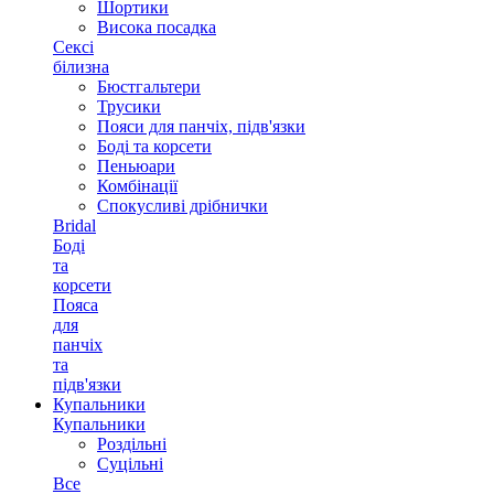
Шортики
Висока посадка
Сексі
білизна
Бюстгальтери
Трусики
Пояси для панчіх, підв'язки
Боді та корсети
Пеньюари
Комбінації
Спокусливі дрібнички
Bridal
Боді
та
корсети
Пояса
для
панчіх
та
підв'язки
Купальники
Купальники
Роздільні
Суцільні
Все