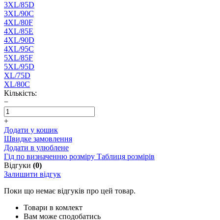
3XL/85D
3XL/90C
4XL/80F
4XL/85E
4XL/90D
4XL/95C
5XL/85F
5XL/95D
XL/75D
XL/80C
Кількість:
−
+
Додати у кошик
Швидке замовлення
Додати в улюблене
Гід по визначенню розміру
Таблиця розмірів
Відгуки
(0)
Залишити відгук
Поки що немає відгуків про цей товар.
Товари в комлект
Вам може сподобатись