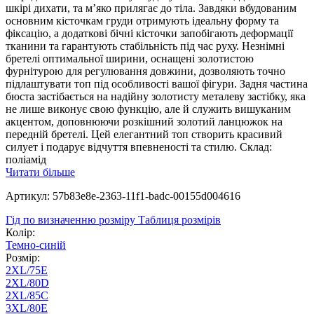
шкірі дихати, та м’яко прилягає до тіла. Завдяки вбудованим
основним кісточкам груди отримують ідеальну форму та
фіксацію, а додаткові бічні кісточки запобігають деформації
тканини та гарантують стабільність під час руху. Незнімні
бретелі оптимальної ширини, оснащені золотистою
фурнітурою для регулювання довжини, дозволяють точно
підлаштувати топ під особливості вашої фігури. Задня частина
бюста застібається на надійну золотисту металеву застібку, яка
не лише виконує свою функцію, але й служить вишуканим
акцентом, доповнюючи розкішний золотий ланцюжок на
передній бретелі. Цей елегантний топ створить красивий
силует і подарує відчуття впевненості та стилю. Склад:
поліамід
Читати більше
Артикул: 57b83e8e-2363-11f1-badc-00155d004616
Гід по визначенню розміру
Таблиця розмірів
Колір:
Темно-синій
Розмір:
2XL/75E
2XL/80D
2XL/85C
3XL/80E