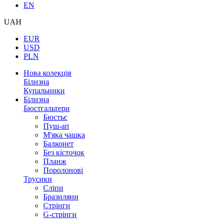
EN
UAH
EUR
USD
PLN
Нова колекція
Білизна
Купальники
Білизна
Бюстгальтери
Бюстьє
Пуш-ап
М'яка чашка
Балконет
Без кісточок
Планж
Поролонові
Трусики
Сліпи
Бразиляни
Стрінги
G-стрінги