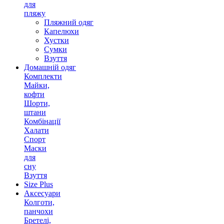
для
пляжу
Пляжний одяг
Капелюхи
Хустки
Сумки
Взуття
Домашній одяг
Комплекти
Майки,
кофти
Шорти,
штани
Комбінації
Халати
Спорт
Маски
для
сну
Взуття
Size Plus
Аксесуари
Колготи,
панчохи
Бретелі,