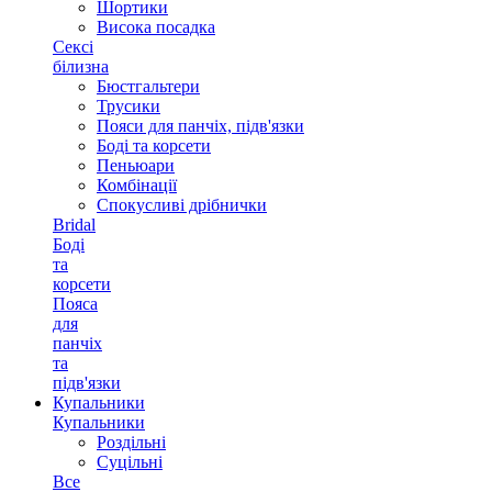
Шортики
Висока посадка
Сексі
білизна
Бюстгальтери
Трусики
Пояси для панчіх, підв'язки
Боді та корсети
Пеньюари
Комбінації
Спокусливі дрібнички
Bridal
Боді
та
корсети
Пояса
для
панчіх
та
підв'язки
Купальники
Купальники
Роздільні
Суцільні
Все