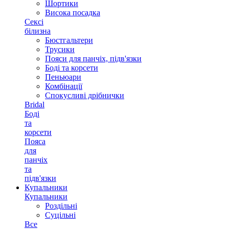
Шортики
Висока посадка
Сексі
білизна
Бюстгальтери
Трусики
Пояси для панчіх, підв'язки
Боді та корсети
Пеньюари
Комбінації
Спокусливі дрібнички
Bridal
Боді
та
корсети
Пояса
для
панчіх
та
підв'язки
Купальники
Купальники
Роздільні
Суцільні
Все