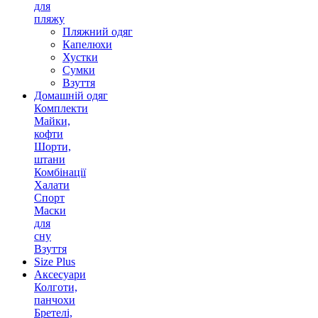
для
пляжу
Пляжний одяг
Капелюхи
Хустки
Сумки
Взуття
Домашній одяг
Комплекти
Майки,
кофти
Шорти,
штани
Комбінації
Халати
Спорт
Маски
для
сну
Взуття
Size Plus
Аксесуари
Колготи,
панчохи
Бретелі,