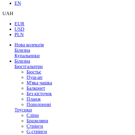
EN
UAH
EUR
USD
PLN
Нова колекція
Білизна
Купальники
Білизна
Бюстгальтери
Бюстьє
Пуш-ап
М'яка чашка
Балконет
Без кісточок
Планж
Поролонові
Трусики
Сліпи
Бразиляни
Стрінги
G-стрінги