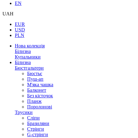
EN
UAH
EUR
USD
PLN
Нова колекція
Білизна
Купальники
Білизна
Бюстгальтери
Бюстьє
Пуш-ап
М'яка чашка
Балконет
Без кісточок
Планж
Поролонові
Трусики
Сліпи
Бразиляни
Стрінги
G-стрінги