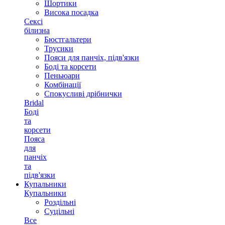
Шортики
Висока посадка
Сексі
білизна
Бюстгальтери
Трусики
Пояси для панчіх, підв'язки
Боді та корсети
Пеньюари
Комбінації
Спокусливі дрібнички
Bridal
Боді
та
корсети
Пояса
для
панчіх
та
підв'язки
Купальники
Купальники
Роздільні
Суцільні
Все