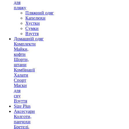
для
пляжу
Пляжний одяг
Капелюхи
Хустки
Сумки
Взуття
Домашній одяг
Комплекти
Майки,
кофти
Шорти,
штани
Комбінації
Халати
Спорт
Маски
для
сну
Взуття
Size Plus
Аксесуари
Колготи,
панчохи
Бретелі,