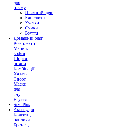
для
пляжу
Пляжний одяг
Капелюхи
Хустки
Сумки
Взуття
Домашній одяг
Комплекти
Майки,
кофти
Шорти,
штани
Комбінації
Халати
Спорт
Маски
для
сну
Взуття
Size Plus
Аксесуари
Колготи,
панчохи
Бретелі,