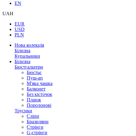
EN
UAH
EUR
USD
PLN
Нова колекція
Білизна
Купальники
Білизна
Бюстгальтери
Бюстьє
Пуш-ап
М'яка чашка
Балконет
Без кісточок
Планж
Поролонові
Трусики
Сліпи
Бразиляни
Стрінги
G-стрінги