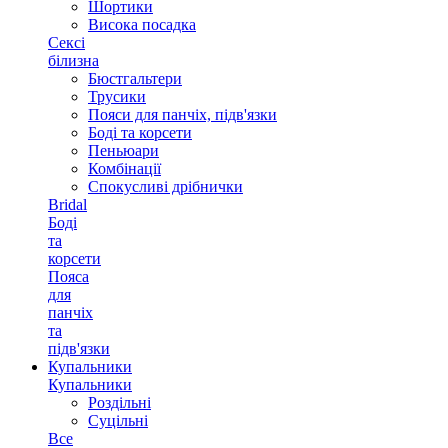
Шортики
Висока посадка
Сексі
білизна
Бюстгальтери
Трусики
Пояси для панчіх, підв'язки
Боді та корсети
Пеньюари
Комбінації
Спокусливі дрібнички
Bridal
Боді
та
корсети
Пояса
для
панчіх
та
підв'язки
Купальники
Купальники
Роздільні
Суцільні
Все