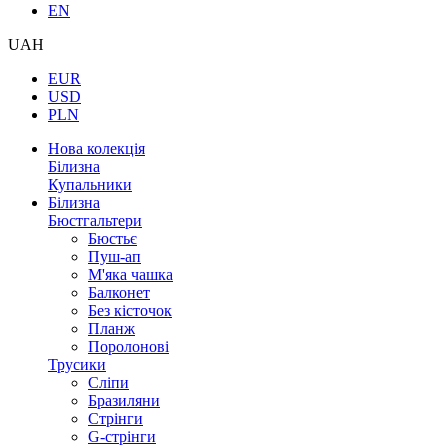
EN
UAH
EUR
USD
PLN
Нова колекція
Білизна
Купальники
Білизна
Бюстгальтери
Бюстьє
Пуш-ап
М'яка чашка
Балконет
Без кісточок
Планж
Поролонові
Трусики
Сліпи
Бразиляни
Стрінги
G-стрінги