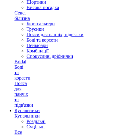
Шортики
Висока посадка
Сексі
білизна
Бюстгальтери
Трусики
Пояси для панчіх, підв'язки
Боді та корсети
Пеньюари
Комбінації
Спокусливі дрібнички
Bridal
Боді
та
корсети
Пояса
для
панчіх
та
підв'язки
Купальники
Купальники
Роздільні
Суцільні
Все