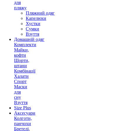
для
пляжу
Пляжний одяг
Капелюхи
Хустки
Сумки
Взуття
Домашній одяг
Комплекти
Майки,
кофти
Шорти,
штани
Комбінації
Халати
Спорт
Маски
для
сну
Взуття
Size Plus
Аксесуари
Колготи,
панчохи
Бретелі,