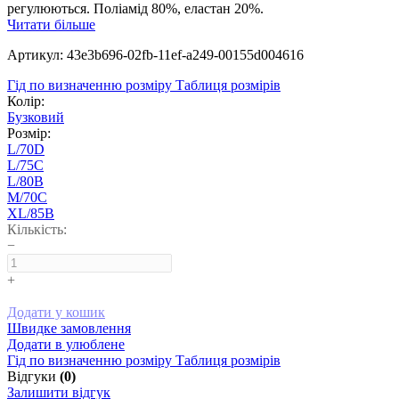
регулюються. Поліамід 80%, еластан 20%.
Читати більше
Артикул: 43e3b696-02fb-11ef-a249-00155d004616
Гід по визначенню розміру
Таблиця розмірів
Колір:
Бузковий
Розмір:
L/70D
L/75C
L/80B
M/70C
XL/85B
Кількість:
−
+
Додати у кошик
Швидке замовлення
Додати в улюблене
Гід по визначенню розміру
Таблиця розмірів
Відгуки
(0)
Залишити відгук