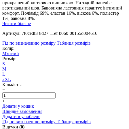
прикрашений квітковою вишивкою. На задній панелі є
вертикальний шов. Бавовняна ластовиця гарантує інтимний
комфорт. Поліамід 69%, еластан 16%, віскоза 6%, поліестер
1%, бавовна 8%.
Читати більше
Артикул: 7f0cedf3-8d27-11ef-b060-00155d004616
Гід по визначенню розміру
Таблиця розмірів
Колір:
М'ятний
Розмір:
S
M
L
2XL
Кількість:
−
+
Додати у кошик
Швидке замовлення
Додати в улюблене
Гід по визначенню розміру
Таблиця розмірів
Відгуки
(0)