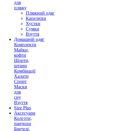
для
пляжу
Пляжний одяг
Капелюхи
Хустки
Сумки
Взуття
Домашній одяг
Комплекти
Майки,
кофти
Шорти,
штани
Комбінації
Халати
Спорт
Маски
для
сну
Взуття
Size Plus
Аксесуари
Колготи,
панчохи
Бретелі,