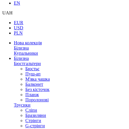
EN
UAH
EUR
USD
PLN
Нова колекція
Білизна
Купальники
Білизна
Бюстгальтери
Бюстьє
Пуш-ап
М'яка чашка
Балконет
Без кісточок
Планж
Поролонові
Трусики
Сліпи
Бразиляни
Стрінги
G-стрінги