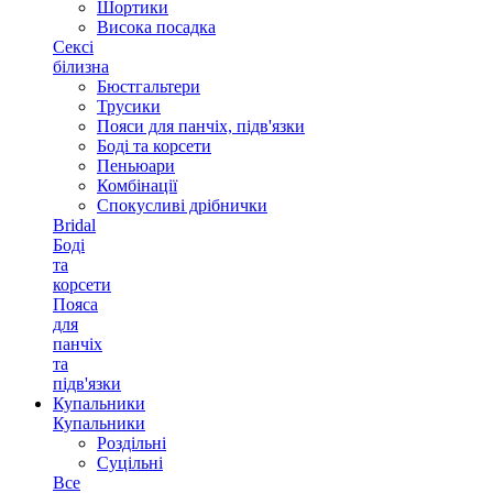
Шортики
Висока посадка
Сексі
білизна
Бюстгальтери
Трусики
Пояси для панчіх, підв'язки
Боді та корсети
Пеньюари
Комбінації
Спокусливі дрібнички
Bridal
Боді
та
корсети
Пояса
для
панчіх
та
підв'язки
Купальники
Купальники
Роздільні
Суцільні
Все