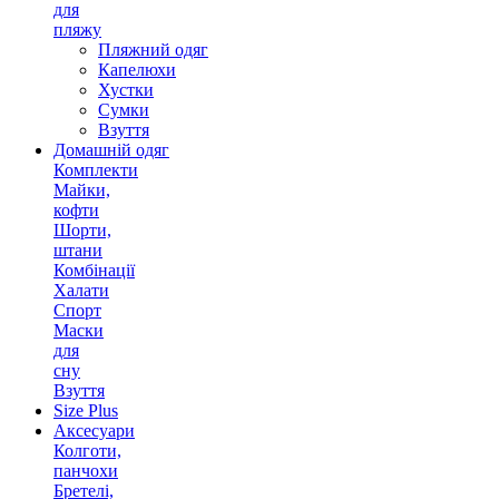
для
пляжу
Пляжний одяг
Капелюхи
Хустки
Сумки
Взуття
Домашній одяг
Комплекти
Майки,
кофти
Шорти,
штани
Комбінації
Халати
Спорт
Маски
для
сну
Взуття
Size Plus
Аксесуари
Колготи,
панчохи
Бретелі,