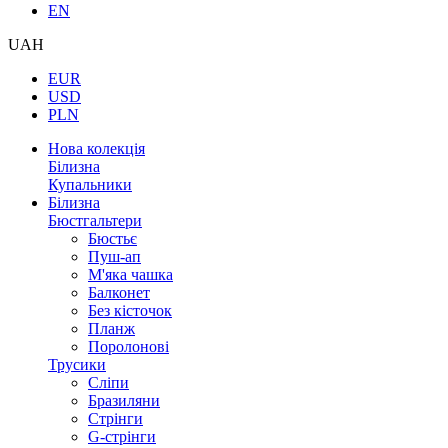
EN
UAH
EUR
USD
PLN
Нова колекція
Білизна
Купальники
Білизна
Бюстгальтери
Бюстьє
Пуш-ап
М'яка чашка
Балконет
Без кісточок
Планж
Поролонові
Трусики
Сліпи
Бразиляни
Стрінги
G-стрінги