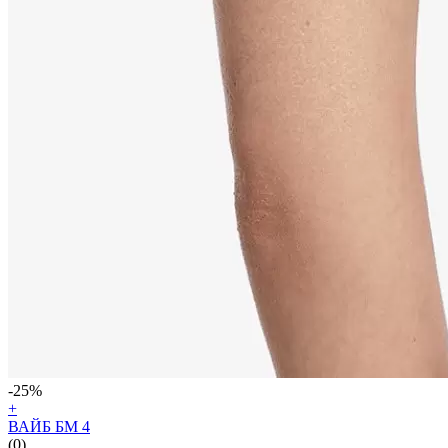
-25%
+
ВАЙБ БМ 4
(0)