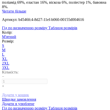
поліамід 69%, еластан 16%, віскоза 6%, поліестер 1%, бавовна
8%.
Читати більше
Артикул: b4546fc4-8d27-11ef-b060-00155d004616
Гід по визначенню розміру
Таблиця розмірів
Колір:
М'ятний
Розмір:
S
M
L
XL
2XL
3XL
Кількість:
−
+
Додати у кошик
Швидке замовлення
Додати в улюблене
Гід по визначенню розміру
Таблиця розмірів