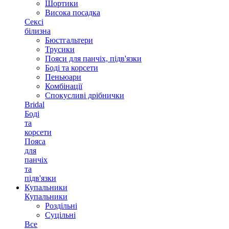
Шортики
Висока посадка
Сексі
білизна
Бюстгальтери
Трусики
Пояси для панчіх, підв'язки
Боді та корсети
Пеньюари
Комбінації
Спокусливі дрібнички
Bridal
Боді
та
корсети
Пояса
для
панчіх
та
підв'язки
Купальники
Купальники
Роздільні
Суцільні
Все