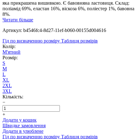
яка прикрашена вишивкою. Є бавовняна ластовиця. Склад:
поліамід 69%, еластан 16%, віскоза 6%, поліестер 1%, бавовна
8%.
Читати більше
Артикул: b4546fc4-8d27-11ef-b060-00155d004616
Гід по визначенню розміру
Таблиця розмірів
Колір:
М'ятний
Розмір:
S
M
L
XL
2XL
3XL
Кількість:
−
+
Додати у кошик
Швидке замовлення
Додати в улюблене
Гід по визначенню розміру
Таблиця розмірів