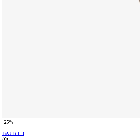
-25%
+
ВАЙБ Т 8
(0)