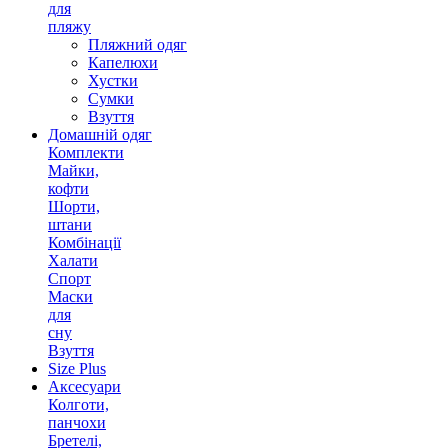
для
пляжу
Пляжний одяг
Капелюхи
Хустки
Сумки
Взуття
Домашній одяг
Комплекти
Майки,
кофти
Шорти,
штани
Комбінації
Халати
Спорт
Маски
для
сну
Взуття
Size Plus
Аксесуари
Колготи,
панчохи
Бретелі,