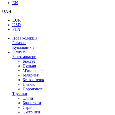
EN
UAH
EUR
USD
PLN
Нова колекція
Білизна
Купальники
Білизна
Бюстгальтери
Бюстьє
Пуш-ап
М'яка чашка
Балконет
Без кісточок
Планж
Поролонові
Трусики
Сліпи
Бразиляни
Стрінги
G-стрінги