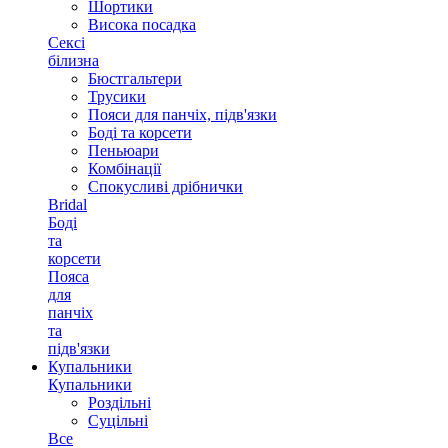
Шортики
Висока посадка
Сексі
білизна
Бюстгальтери
Трусики
Пояси для панчіх, підв'язки
Боді та корсети
Пеньюари
Комбінації
Спокусливі дрібнички
Bridal
Боді
та
корсети
Пояса
для
панчіх
та
підв'язки
Купальники
Купальники
Роздільні
Суцільні
Все