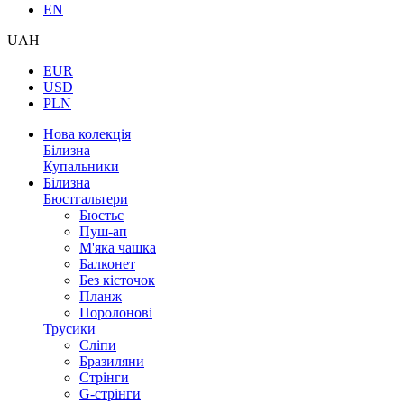
EN
UAH
EUR
USD
PLN
Нова колекція
Білизна
Купальники
Білизна
Бюстгальтери
Бюстьє
Пуш-ап
М'яка чашка
Балконет
Без кісточок
Планж
Поролонові
Трусики
Сліпи
Бразиляни
Стрінги
G-стрінги