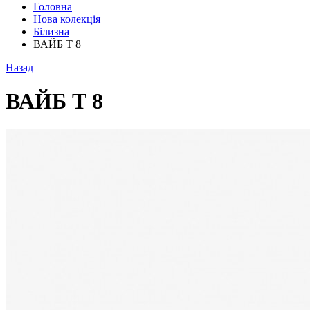
Головна
Нова колекція
Білизна
ВАЙБ Т 8
Назад
ВАЙБ Т 8