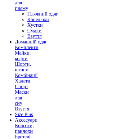
для
пляжу
Пляжний одяг
Капелюхи
Хустки
Сумки
Взуття
Домашній одяг
Комплекти
Майки,
кофти
Шорти,
штани
Комбінації
Халати
Спорт
Маски
для
сну
Взуття
Size Plus
Аксесуари
Колготи,
панчохи
Бретелі,