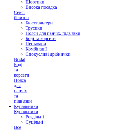
Шортики
Висока посадка
Сексі
білизна
Бюстгальтери
Трусики
Пояси для панчіх, підв'язки
Боді та корсети
Пеньюари
Комбінації
Спокусливі дрібнички
Bridal
Боді
та
корсети
Пояса
для
панчіх
та
підв'язки
Купальники
Купальники
Роздільні
Суцільні
Все